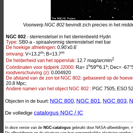
Voorwerp
NGC 802
bevindt zich precies in het midd
NGC 802
- sterrenstelsel in het sterrenbeeld Hydri
Type:
SB0-a - spiraalvormig sterrenstelsel met bar
De hoekige afmetingen:
0.90'x0.6'
m
m
omvang:
V=13.2
; B=13.7
2
De helderheid van het oppervlak:
12.7 mag/arcmin
h
m
s
Coördinaten voor tijdperk J2000:
Ra= 1
59
6.1
; Dec= -67°
roodverschuiving (z):
0.004920
De afstand van de zon tot NGC 802:
gebaseerd op de hoeveel
20.8 Mpc;
Andere namen van het object NGC 802 :
PGC 7505, ESO 52
NGC 800
NGC 801
NGC 803
N
Objecten in de buurt:
,
,
,
catalogus NGC / IC
De volledige
In deze versie van de
NGC-catalogus
gebruikt door NASA-afbeeldingen, n
De afbeeldingen op de plaatsen van hun oorspronkelijke plaatsing worden als