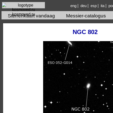
|
|
|
|
eng
deu
esp
ita
po
kosmoved.ru
Sterrenkaart vandaag
Messier-catalogus
NGC 802