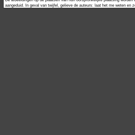
aangeduid. In geval van twijfel, gelieve de auteurs: laat het me weten en 