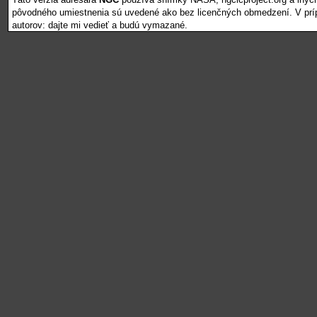
pôvodného umiestnenia sú uvedené ako bez licenčných obmedzení. V pr
autorov: dajte mi vedieť a budú vymazané.