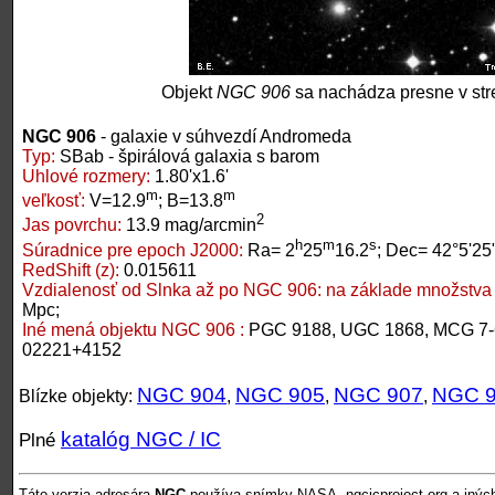
Objekt
NGC 906
sa nachádza presne v str
NGC 906
- galaxie v súhvezdí Andromeda
Typ:
SBab - špirálová galaxia s barom
Uhlové rozmery:
1.80'x1.6'
m
m
veľkosť:
V=12.9
; B=13.8
2
Jas povrchu:
13.9 mag/arcmin
h
m
s
Súradnice pre epoch J2000:
Ra= 2
25
16.2
; Dec= 42°5'25
RedShift (z):
0.015611
Vzdialenosť od Slnka až po NGC 906:
na základe množstva 
Mpc;
Iné mená objektu NGC 906 :
PGC 9188, UGC 1868, MCG 7-
02221+4152
NGC 904
NGC 905
NGC 907
NGC 
Blízke objekty:
,
,
,
katalóg NGC / IC
Plné
Táto verzia adresára
NGC
používa snímky NASA, ngcicproject.org a inýc