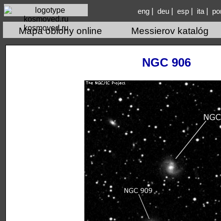
|
|
|
|
eng
deu
esp
ita
po
kosmoved.ru
Mapa oblohy online
Messierov katalóg
NGC 906