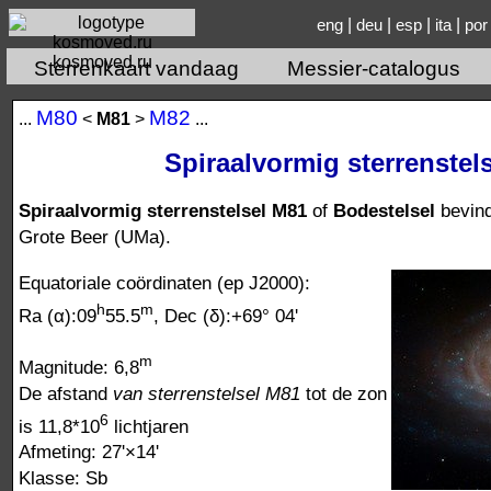
|
|
|
|
eng
deu
esp
ita
por
kosmoved.ru
Sterrenkaart vandaag
Messier-catalogus
М80
М82
...
<
М81
>
...
Spiraalvormig sterrenstel
Spiraalvormig sterrenstelsel M81
of
Bodestelsel
bevind
Grote Beer (UMa).
Equatoriale coördinaten (ep J2000):
h
m
Ra (α):09
55.5
, Dec (δ):+69° 04'
m
Magnitude: 6,8
De afstand
van sterrenstelsel M81
tot de zon
6
is 11,8*10
lichtjaren
Afmeting: 27'×14'
Klasse: Sb