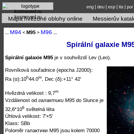
|
|
|
|
eng
deu
esp
ita
por
kosmoved.ru
Mapa hvězdné oblohy online
Messierův kata
М94
М96
...
<
М95
>
...
Spirální galaxie M9
Spirální galaxie M95
je v souhvězdí Lev (Leo).
Rovníková souřadnice (epocha J2000):
h
m
Ra (α):10
44.0
, Dec (δ):+11° 42'
m
Hvězdná velikost : 9,7
Vzdálenost od
галактики M95
do Slunce je
6
32,6*10
světelná léta
Úhlová velikost: 7'×5'
Klass: SBb
Poloměr галактики M95 jsou kolem 70000