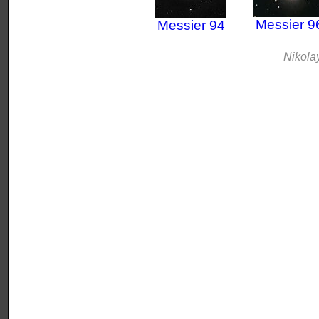
Мessier 9
Мessier 94
Nikola