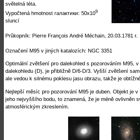
světelná léta.
9
Vypočtená hmotnost галактики: 50x10
sluncí
Průkopník: Pierre François André Méchain, 20.03.1781 r.
Označení M95 v jiných katalozích: NGC 3351
Optimální zvětšení pro dalekohled s pozorováním M95, v 
dalekohledu (D), je přibližně D/6-D/3. Vyšší zvětšení sam
ale vedou k silnému poklesu jasu obrazu, takže je obtížné
Nejlepší měsíc pro pozorování M95 je duben. Objekt je v tu
jeho nejvyššího bodu, to znamená, že je méně ovlivněn sv
atmosférickým zkreslením.