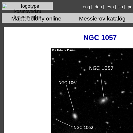
|
|
|
|
eng
deu
esp
ita
po
kosmoved.ru
Mapa oblohy online
Messierov katalóg
NGC 1057