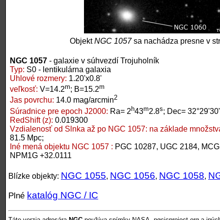
Objekt
NGC 1057
sa nachádza presne v st
NGC 1057
- galaxie v súhvezdí Trojuholník
Typ:
S0 - lentikulárna galaxia
Uhlové rozmery:
1.20'x0.8'
m
m
veľkosť:
V=14.2
; B=15.2
2
Jas povrchu:
14.0 mag/arcmin
h
m
s
Súradnice pre epoch J2000:
Ra= 2
43
2.8
; Dec= 32°29'30
RedShift (z):
0.019300
Vzdialenosť od Slnka až po NGC 1057:
na základe množstva
81.5 Mpc;
Iné mená objektu NGC 1057 :
PGC 10287, UGC 2184, MCG 
NPM1G +32.0111
NGC 1055
NGC 1056
NGC 1058
NG
Blízke objekty:
,
,
,
katalóg NGC / IC
Plné
Táto verzia adresára
NGC
používa snímky NASA, ngcicproject.org a inýc