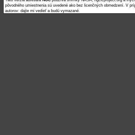
pôvodného umiestnenia sú uvedené ako bez licenčných obmedzení. V pr
autorov: dajte mi vedieť a budú vymazané.