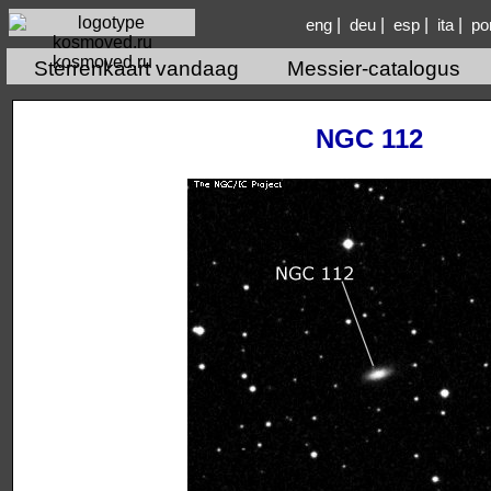
|
|
|
|
eng
deu
esp
ita
po
kosmoved.ru
Sterrenkaart vandaag
Messier-catalogus
NGC 112