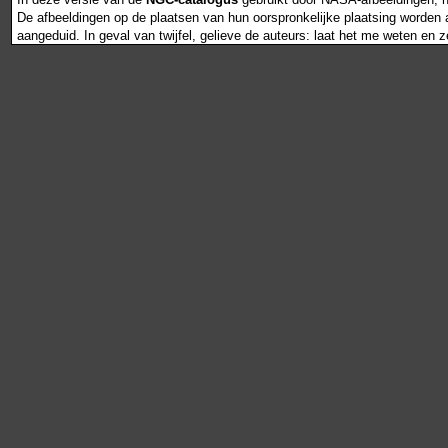
De afbeeldingen op de plaatsen van hun oorspronkelijke plaatsing worden als
aangeduid. In geval van twijfel, gelieve de auteurs: laat het me weten en 