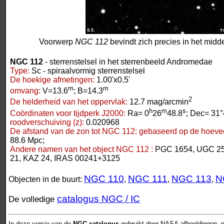
Voorwerp
NGC 112
bevindt zich precies in het midd
NGC 112
- sterrenstelsel in het sterrenbeeld Andromedae
Type:
Sc - spiraalvormig sterrenstelsel
De hoekige afmetingen:
1.00'x0.5'
m
m
omvang:
V=13.6
; B=14.3
2
De helderheid van het oppervlak:
12.7 mag/arcmin
h
m
s
Coördinaten voor tijdperk J2000:
Ra= 0
26
48.8
; Dec= 31°
roodverschuiving (z):
0.020968
De afstand van de zon tot NGC 112:
gebaseerd op de hoeveel
88.6 Mpc;
Andere namen van het object NGC 112 :
PGC 1654, UGC 25
21, KAZ 24, IRAS 00241+3125
NGC 110
NGC 111
NGC 113
N
Objecten in de buurt:
,
,
,
catalogus NGC / IC
De volledige
In deze versie van de
NGC-catalogus
gebruikt door NASA-afbeeldingen, n