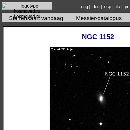
|
|
|
|
eng
deu
esp
ita
po
kosmoved.ru
Sterrenkaart vandaag
Messier-catalogus
NGC 1152