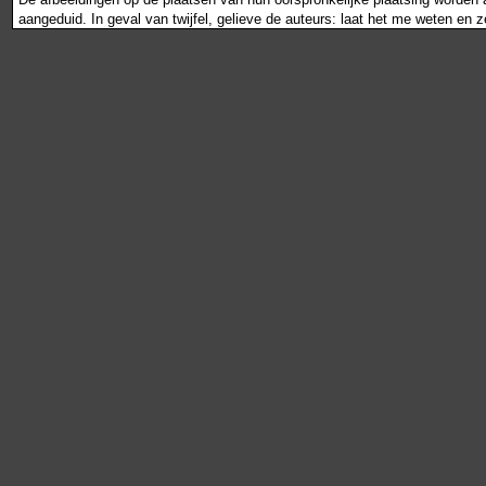
aangeduid. In geval van twijfel, gelieve de auteurs: laat het me weten en 