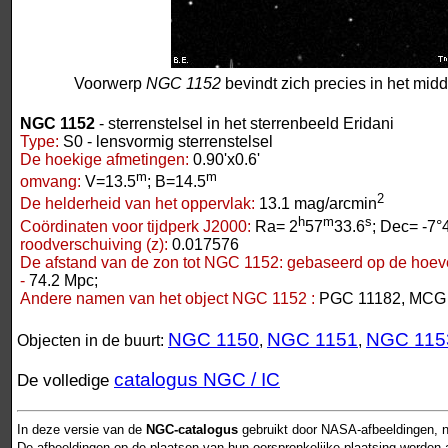
Voorwerp
NGC 1152
bevindt zich precies in het mid
NGC 1152
- sterrenstelsel in het sterrenbeeld Eridani
Type:
S0 - lensvormig sterrenstelsel
De hoekige afmetingen:
0.90'x0.6'
m
m
omvang:
V=13.5
; B=14.5
2
De helderheid van het oppervlak:
13.1 mag/arcmin
h
m
s
Coördinaten voor tijdperk J2000:
Ra= 2
57
33.6
; Dec= -7°
roodverschuiving (z):
0.017576
De afstand van de zon tot NGC 1152:
gebaseerd op de hoeve
-
74.2 Mpc;
Andere namen van het object NGC 1152 :
PGC 11182, MCG -
NGC 1150
NGC 1151
NGC 115
Objecten in de buurt:
,
,
catalogus NGC / IC
De volledige
In deze versie van de
NGC-catalogus
gebruikt door NASA-afbeeldingen, n
De afbeeldingen op de plaatsen van hun oorspronkelijke plaatsing worden als