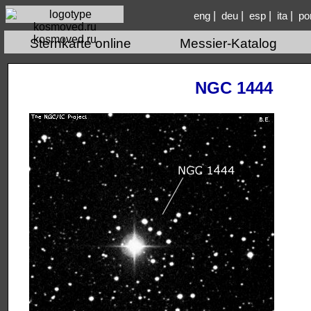
|
|
|
|
eng
deu
esp
ita
po
kosmoved.ru
Sternkarte online
Messier-Katalog
NGC 1444