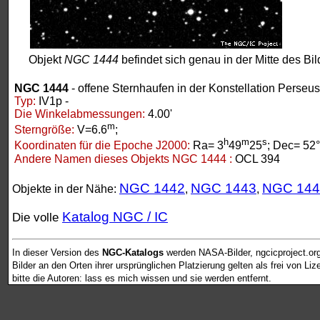
Objekt
NGC 1444
befindet sich genau in der Mitte des Bil
NGC 1444
- offene Sternhaufen in der Konstellation Perseus
Typ:
IV1p -
Die Winkelabmessungen:
4.00'
m
Sterngröße:
V=6.6
;
h
m
s
Koordinaten für die Epoche J2000:
Ra= 3
49
25
; Dec= 52
Andere Namen dieses Objekts NGC 1444 :
OCL 394
NGC 1442
NGC 1443
NGC 144
Objekte in der Nähe:
,
,
Katalog NGC / IC
Die volle
In dieser Version des
NGC-Katalogs
werden NASA-Bilder, ngcicproject.or
Bilder an den Orten ihrer ursprünglichen Platzierung gelten als frei von L
bitte die Autoren: lass es mich wissen und sie werden entfernt.