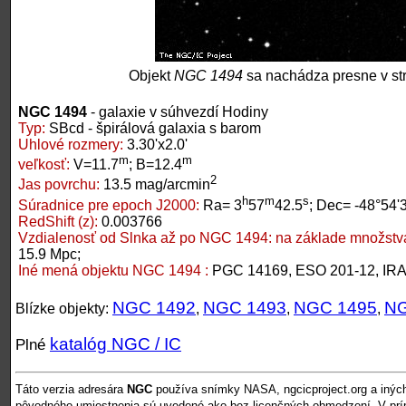
Objekt
NGC 1494
sa nachádza presne v st
NGC 1494
- galaxie v súhvezdí Hodiny
Typ:
SBcd - špirálová galaxia s barom
Uhlové rozmery:
3.30'x2.0'
m
m
veľkosť:
V=11.7
; B=12.4
2
Jas povrchu:
13.5 mag/arcmin
h
m
s
Súradnice pre epoch J2000:
Ra= 3
57
42.5
; Dec= -48°54'
RedShift (z):
0.003766
Vzdialenosť od Slnka až po NGC 1494:
na základe množstva
15.9 Mpc;
Iné mená objektu NGC 1494 :
PGC 14169, ESO 201-12, IR
NGC 1492
NGC 1493
NGC 1495
NG
Blízke objekty:
,
,
,
katalóg NGC / IC
Plné
Táto verzia adresára
NGC
používa snímky NASA, ngcicproject.org a inýc
pôvodného umiestnenia sú uvedené ako bez licenčných obmedzení. V pr