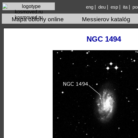
|
|
|
|
eng
deu
esp
ita
po
kosmoved.ru
Mapa oblohy online
Messierov katalóg
NGC 1494