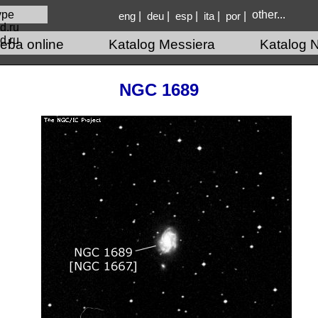
other...
|
|
|
|
|
eng
deu
esp
ita
por
d.ru
eba online
Katalog Messiera
Katalog 
NGC 1689