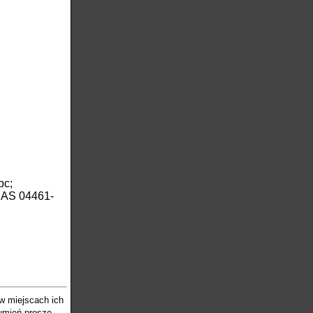
pc;
RAS 04461-
 w miejscach ich
zumień proszę,