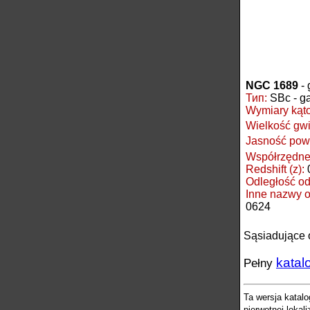
NGC 1689
- 
Тип:
SBc - ga
Wymiary kąt
Wielkość gwi
Jasność pow
Współrzędne 
Redshift (z):
Odległość o
Inne nazwy 
0624
Sąsiadujące 
katal
Pełny
Ta wersja katal
pierwotnej lokal