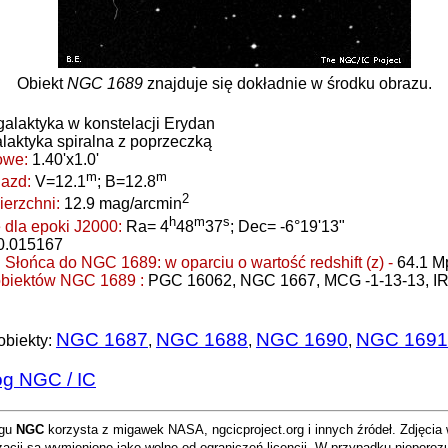
Obiekt
NGC 1689
znajduje się dokładnie w środku obrazu.
galaktyka w konstelacji Erydan
laktyka spiralna z poprzeczką
owe:
1.40'x1.0'
m
m
azd:
V=12.1
; B=12.8
2
ierzchni:
12.9 mag/arcmin
h
m
s
dla epoki J2000:
Ra= 4
48
37
; Dec= -6°19'13"
0.015167
d Słońca do NGC 1689:
w oparciu o wartość redshift (z) -
64.1 M
obiektów NGC 1689 :
PGC 16062, NGC 1667, MCG -1-13-13, I
NGC 1687
NGC 1688
NGC 1690
NGC 1691
obiekty:
,
,
,
og NGC / IC
ogu
NGC
korzysta z migawek NASA, ngcicproject.org i innych źródeł. Zdjęcia
izacji są wymienione jako wolne od ograniczeń licencji. W przypadku nieporo