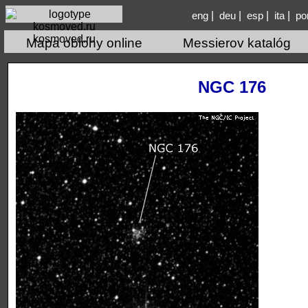
|
|
|
|
eng
deu
esp
ita
po
kosmoved.ru
Mapa oblohy online
Messierov katalóg
NGC 176