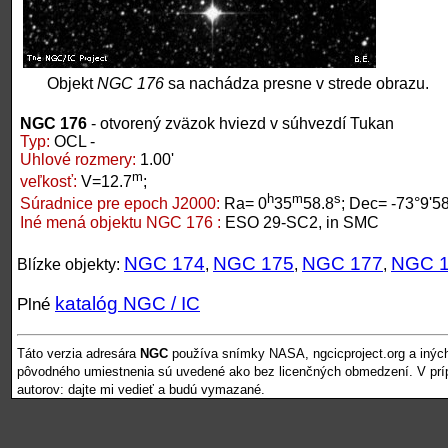
Objekt
NGC 176
sa nachádza presne v strede obrazu.
NGC 176
- otvorený zväzok hviezd v súhvezdí Tukan
Typ:
OCL -
Uhlové rozmery:
1.00'
m
veľkosť:
V=12.7
;
h
m
s
Súradnice pre epoch J2000:
Ra= 0
35
58.8
; Dec= -73°9'5
Iné mená objektu NGC 176 :
ESO 29-SC2, in SMC
NGC 174
NGC 175
NGC 177
NGC 
Blízke objekty:
,
,
,
katalóg NGC / IC
Plné
Táto verzia adresára
NGC
používa snímky NASA, ngcicproject.org a inýc
pôvodného umiestnenia sú uvedené ako bez licenčných obmedzení. V pr
autorov: dajte mi vedieť a budú vymazané.