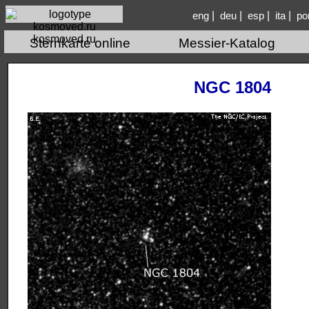
|
|
|
|
eng
deu
esp
ita
po
kosmoved.ru
Sternkarte online
Messier-Katalog
NGC 1804