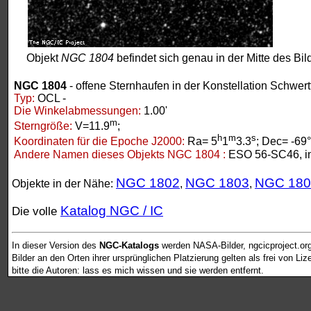
Objekt
NGC 1804
befindet sich genau in der Mitte des Bil
NGC 1804
- offene Sternhaufen in der Konstellation Schwert
Typ:
OCL -
Die Winkelabmessungen:
1.00'
m
Sterngröße:
V=11.9
;
h
m
s
Koordinaten für die Epoche J2000:
Ra= 5
1
3.3
; Dec= -69
Andere Namen dieses Objekts NGC 1804 :
ESO 56-SC46, i
NGC 1802
NGC 1803
NGC 180
Objekte in der Nähe:
,
,
Katalog NGC / IC
Die volle
In dieser Version des
NGC-Katalogs
werden NASA-Bilder, ngcicproject.or
Bilder an den Orten ihrer ursprünglichen Platzierung gelten als frei von L
bitte die Autoren: lass es mich wissen und sie werden entfernt.