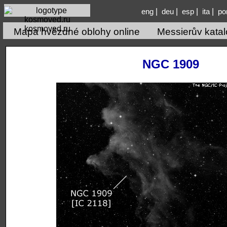
|
|
|
|
eng
deu
esp
ita
po
kosmoved.ru
Mapa hvězdné oblohy online
Messierův kata
NGC 1909