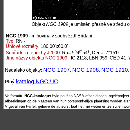
Objekt
NGC 1909
je umístěn přesně ve středu o
NGC 1909
- mlhovina v souhvězdí Eridani
Typ:
RN -
Úhlové rozměry:
180.00'x60.0'
h
m
s
Souřadnice epochy J2000:
Ra= 5
4
54
; Dec= -7°15'0"
Jiné názvy objektu NGC 1909 :
IC 2118, LBN 959, CED 41, 
NGC 1907
NGC 1908
NGC 1910
Nedaleko objekty:
,
,
katalog NGC / IC
Plný
Ve formátu
NGC-katalogus
bylo použito NASA-afbeeldingen, ngcicproject
afbeeldingen op de plaatsen van hun oorspronkelijke plaatsing worden als vr
V geval van twijfel, gelieve de auteurs: laat het me weten en ze zullen wo