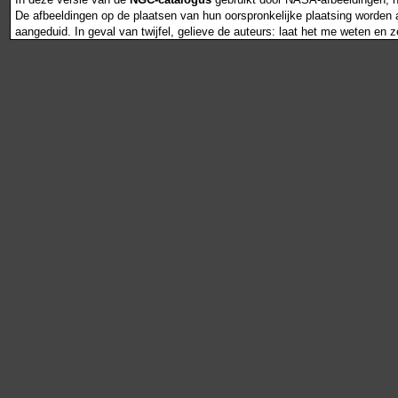
De afbeeldingen op de plaatsen van hun oorspronkelijke plaatsing worden als
aangeduid. In geval van twijfel, gelieve de auteurs: laat het me weten en 