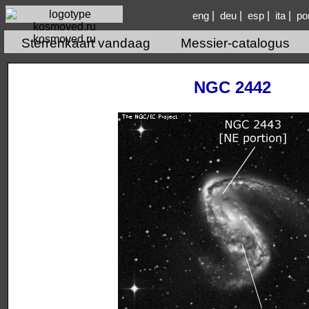
|
|
|
|
eng
deu
esp
ita
po
kosmoved.ru
Sterrenkaart vandaag
Messier-catalogus
NGC 2442