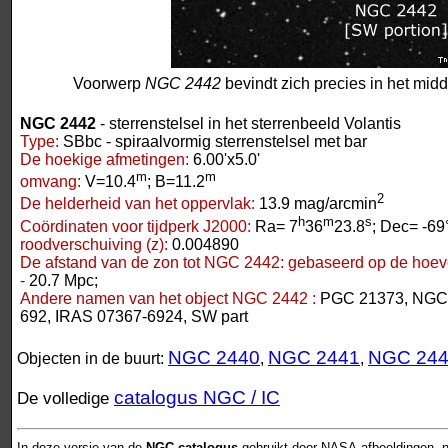
Voorwerp
NGC 2442
bevindt zich precies in het mid
NGC 2442
- sterrenstelsel in het sterrenbeeld Volantis
Type:
SBbc - spiraalvormig sterrenstelsel met bar
De hoekige afmetingen:
6.00'x5.0'
m
m
omvang:
V=10.4
; B=11.2
2
De helderheid van het oppervlak:
13.9 mag/arcmin
h
m
s
Coördinaten voor tijdperk J2000:
Ra= 7
36
23.8
; Dec= -69
roodverschuiving (z):
0.004890
De afstand van de zon tot NGC 2442:
gebaseerd op de hoeve
-
20.7 Mpc;
Andere namen van het object NGC 2442 :
PGC 21373, NGC 
692, IRAS 07367-6924, SW part
NGC 2440
NGC 2441
NGC 24
Objecten in de buurt:
,
,
catalogus NGC / IC
De volledige
In deze versie van de
NGC-catalogus
gebruikt door NASA-afbeeldingen, n