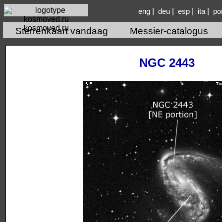
|
|
|
|
eng
deu
esp
ita
po
kosmoved.ru
Sterrenkaart vandaag
Messier-catalogus
NGC 2443