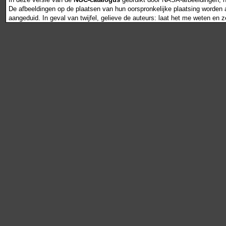
De afbeeldingen op de plaatsen van hun oorspronkelijke plaatsing worden als
aangeduid. In geval van twijfel, gelieve de auteurs: laat het me weten en 