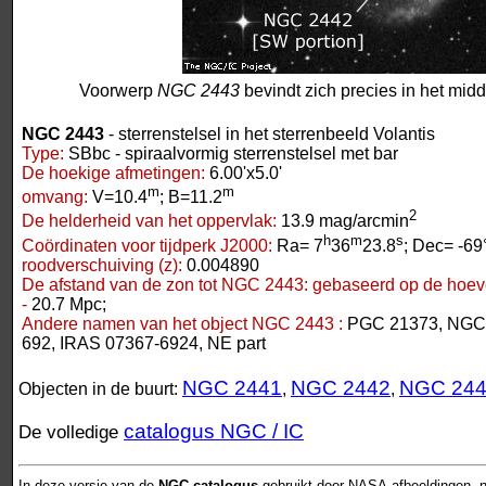
Voorwerp
NGC 2443
bevindt zich precies in het mid
NGC 2443
- sterrenstelsel in het sterrenbeeld Volantis
Type:
SBbc - spiraalvormig sterrenstelsel met bar
De hoekige afmetingen:
6.00'x5.0'
m
m
omvang:
V=10.4
; B=11.2
2
De helderheid van het oppervlak:
13.9 mag/arcmin
h
m
s
Coördinaten voor tijdperk J2000:
Ra= 7
36
23.8
; Dec= -69
roodverschuiving (z):
0.004890
De afstand van de zon tot NGC 2443:
gebaseerd op de hoeve
-
20.7 Mpc;
Andere namen van het object NGC 2443 :
PGC 21373, NGC 
692, IRAS 07367-6924, NE part
NGC 2441
NGC 2442
NGC 24
Objecten in de buurt:
,
,
catalogus NGC / IC
De volledige
In deze versie van de
NGC-catalogus
gebruikt door NASA-afbeeldingen, n