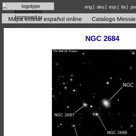
|
|
|
|
eng
deu
esp
ita
po
kosmoved.ru
Mapa estelar español online
Catalogo Messie
NGC 2684