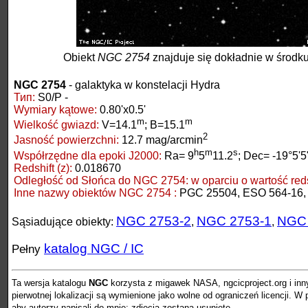
Obiekt
NGC 2754
znajduje się dokładnie w środku
NGC 2754
- galaktyka w konstelacji Hydra
Тип:
S0/P -
Wymiary kątowe:
0.80'x0.5'
m
m
Wielkość gwiazd:
V=14.1
; B=15.1
2
Jasność powierzchni:
12.7 mag/arcmin
h
m
s
Współrzędne dla epoki J2000:
Ra= 9
5
11.2
; Dec= -19°5'5
Redshift (z):
0.018670
Odległość od Słońca do NGC 2754:
w oparciu o wartość redsh
Inne nazwy obiektów NGC 2754 :
PGC 25504, ESO 564-16,
NGC 2753-2
NGC 2753-1
NGC
Sąsiadujące obiekty:
,
,
katalog NGC / IC
Pełny
Ta wersja katalogu
NGC
korzysta z migawek NASA, ngcicproject.org i inn
pierwotnej lokalizacji są wymienione jako wolne od ograniczeń licencji. 
aby autorzy napisali do mnie: zdjęcia zostaną usunięte.