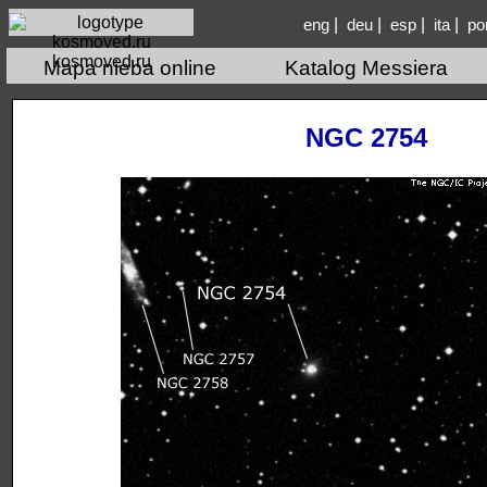
|
|
|
|
eng
deu
esp
ita
po
kosmoved.ru
Mapa nieba online
Katalog Messiera
NGC 2754