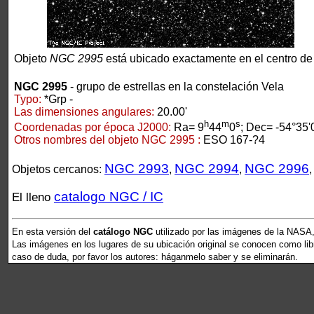
Objeto
NGC 2995
está ubicado exactamente en el centro de
NGC 2995
- grupo de estrellas en la constelación Vela
Typo:
*Grp -
Las dimensiones angulares:
20.00'
h
m
s
Coordenadas por época J2000:
Ra= 9
44
0
; Dec= -54°35'
Otros nombres del objeto NGC 2995 :
ESO 167-?4
NGC 2993
NGC 2994
NGC 2996
Objetos cercanos:
,
,
catalogo NGC / IC
El lleno
En esta versión del
catálogo NGC
utilizado por las imágenes de la NASA,
Las imágenes en los lugares de su ubicación original se conocen como libr
caso de duda, por favor los autores: háganmelo saber y se eliminarán.