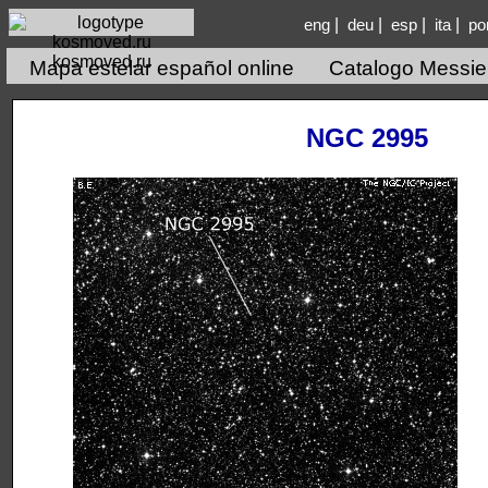
|
|
|
|
eng
deu
esp
ita
po
kosmoved.ru
Mapa estelar español online
Catalogo Messie
NGC 2995