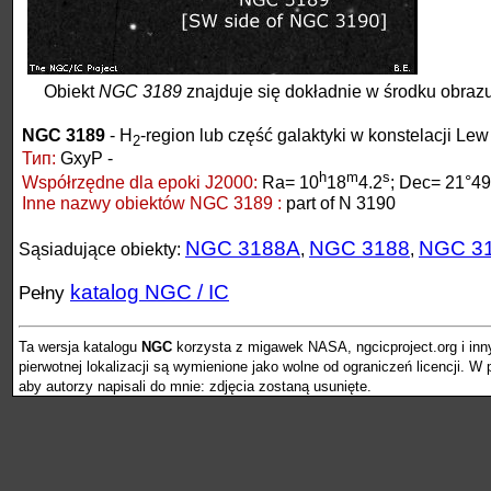
Obiekt
NGC 3189
znajduje się dokładnie w środku obrazu
NGC 3189
- H
-region lub część galaktyki w konstelacji Lew
2
Тип:
GxyP -
h
m
s
Współrzędne dla epoki J2000:
Ra= 10
18
4.2
; Dec= 21°49
Inne nazwy obiektów NGC 3189 :
part of N 3190
NGC 3188A
NGC 3188
NGC 3
Sąsiadujące obiekty:
,
,
katalog NGC / IC
Pełny
Ta wersja katalogu
NGC
korzysta z migawek NASA, ngcicproject.org i inn
pierwotnej lokalizacji są wymienione jako wolne od ograniczeń licencji. 
aby autorzy napisali do mnie: zdjęcia zostaną usunięte.