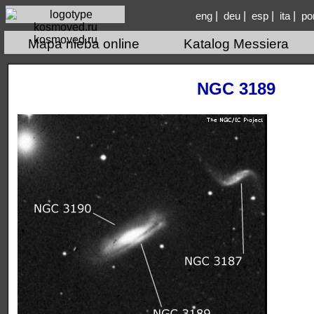
|
|
|
|
eng
deu
esp
ita
po
kosmoved.ru
Mapa nieba online
Katalog Messiera
NGC 3189