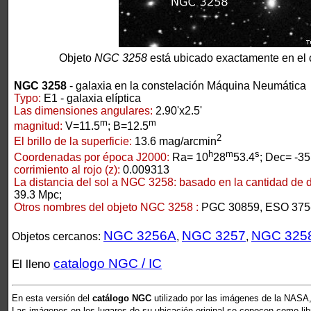
Objeto
NGC 3258
está ubicado exactamente en el 
NGC 3258
- galaxia en la constelación Máquina Neumática
Typo:
E1 - galaxia elíptica
Las dimensiones angulares:
2.90'x2.5'
m
m
magnitud:
V=11.5
; B=12.5
2
El brillo de la superficie:
13.6 mag/arcmin
h
m
s
Coordenadas por época J2000:
Ra= 10
28
53.4
; Dec= -35
corrimiento al rojo (z):
0.009313
La distancia del sol a NGC 3258:
basado en la cantidad de de
39.3 Mpc;
Otros nombres del objeto NGC 3258 :
PGC 30859, ESO 375-
NGC 3256A
NGC 3257
NGC 325
Objetos cercanos:
,
,
catalogo NGC / IC
El lleno
En esta versión del
catálogo NGC
utilizado por las imágenes de la NASA,
Las imágenes en los lugares de su ubicación original se conocen como libr