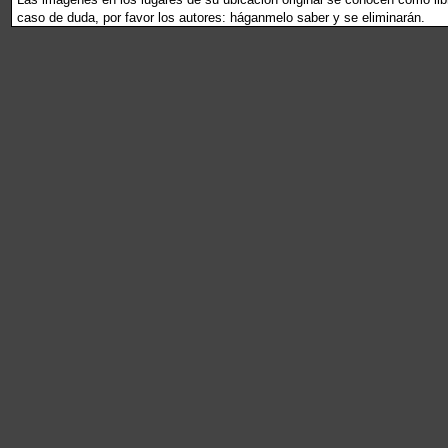
caso de duda, por favor los autores: háganmelo saber y se eliminarán.