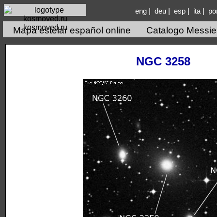
|
|
|
|
eng
deu
esp
ita
po
kosmoved.ru
Mapa estelar español online
Catalogo Messie
NGC 3258