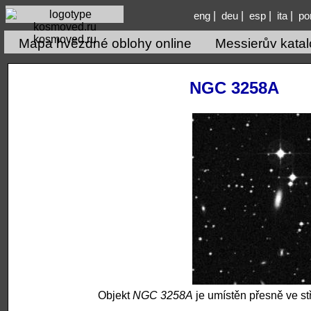
|
|
|
|
eng
deu
esp
ita
po
kosmoved.ru
Mapa hvězdné oblohy online
Messierův kata
NGC 3258A
Objekt
NGC 3258A
je umístěn přesně ve st