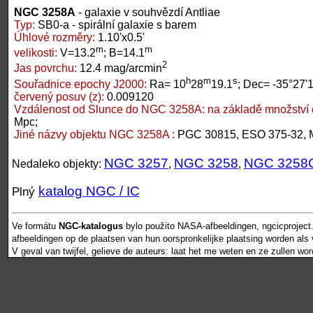
NGC 3258A
- galaxie v souhvězdí Antliae
Typ:
SB0-a - spirální galaxie s barem
Úhlové rozměry:
1.10'x0.5'
m
m
velikosti:
V=13.2
; B=14.1
2
Jas povrchu:
12.4 mag/arcmin
h
m
s
Souřadnice epochy J2000:
Ra= 10
28
19.1
; Dec= -35°27'
červený posuv (z):
0.009120
Vzdálenost od Slunce do NGC 3258A:
na základě množství 
Mpc;
Jiné názvy objektu NGC 3258A :
PGC 30815, ESO 375-32, 
NGC 3257
NGC 3258
NGC 3258
Nedaleko objekty:
,
,
katalog NGC / IC
Plný
Ve formátu
NGC-katalogus
bylo použito NASA-afbeeldingen, ngcicproject
afbeeldingen op de plaatsen van hun oorspronkelijke plaatsing worden als vr
V geval van twijfel, gelieve de auteurs: laat het me weten en ze zullen wo