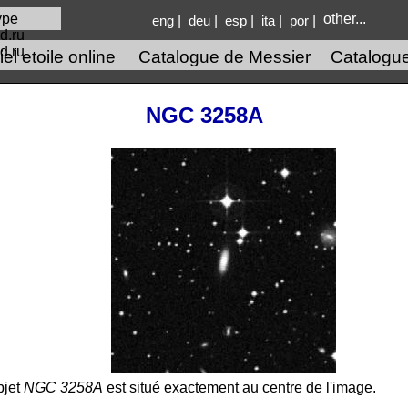
other...
|
|
|
|
|
eng
deu
esp
ita
por
d.ru
el etoile online
Catalogue de Messier
Catalogu
NGC 3258A
bjet
NGC 3258A
est situé exactement au centre de l'image.