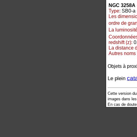
NGC 3258A
Type:
SB0-a -
Les dimensio
ordre de gra
La luminosité
Coordonnées
redshift (z):
0
La distance 
Autres noms 
Objets à prox
cat
Le plein
Cette version d
images dans les 
En cas de doute s