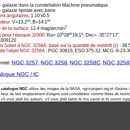
- galaxie dans la constellation Machine pneumatique
 galaxie spirale avec barre
ns angulaires:
1.10'x0.5'
m
m
ndeur:
V=13.2
; B=14.1
2
 de la surface:
12.4 mag/arcmin
h
m
s
 pour l'époque J2000:
Ra= 10
28
19.1
; Dec= -35°27'17"
.009120
du Soleil à NGC 3258A:
basé sur la quantité de redshift (z) -
38.
de l'objet NGC 3258A :
PGC 30815, ESO 375-32, MCG -6-23-3
NGC 3257
NGC 3258
NGC 3258C
NGC 325
imité:
,
,
,
alogue NGC / IC
u
catalogue NGC
utilise des images de la NASA, ngcicproject.org et d'autres
lieux de leur emplacement d'origine sont considérées comme libres de restric
'il vous plaît les auteurs: s'il vous plaît faites le moi savoir et ils seront sup