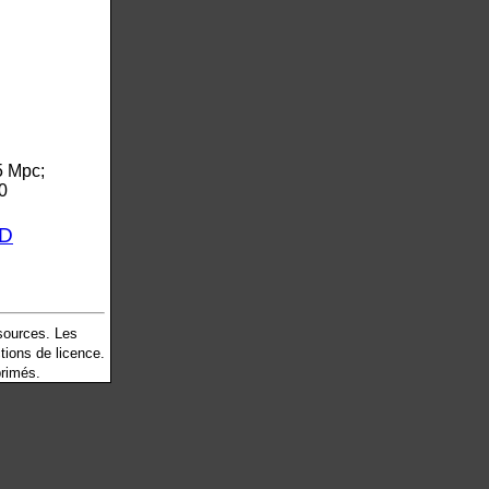
5 Mpc;
0
8D
 sources. Les
tions de licence.
primés.