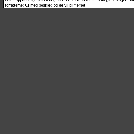
forfatterne: Gi meg beskjed og de vil bli fjernet.