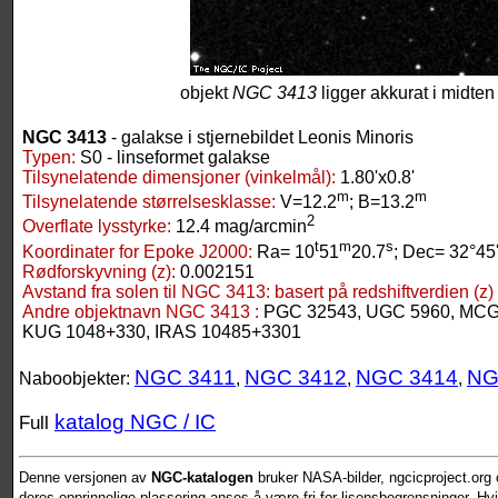
objekt
NGC 3413
ligger akkurat i midten 
NGC 3413
- galakse i stjernebildet Leonis Minoris
Typen:
S0 - linseformet galakse
Tilsynelatende dimensjoner (vinkelmål):
1.80'x0.8'
m
m
Tilsynelatende størrelsesklasse:
V=12.2
; B=13.2
2
Overflate lysstyrke:
12.4 mag/arcmin
t
m
s
Koordinater for Epoke J2000:
Ra= 10
51
20.7
; Dec= 32°45
Rødforskyvning (z):
0.002151
Avstand fra solen til NGC 3413:
basert på redshiftverdien (z)
Andre objektnavn NGC 3413 :
PGC 32543, UGC 5960, MCG 
KUG 1048+330, IRAS 10485+3301
NGC 3411
NGC 3412
NGC 3414
NG
Naboobjekter:
,
,
,
katalog NGC / IC
Full
Denne versjonen av
NGC-katalogen
bruker NASA-bilder, ngcicproject.org o
deres opprinnelige plassering anses å være fri for lisensbegrensninger. Hvis