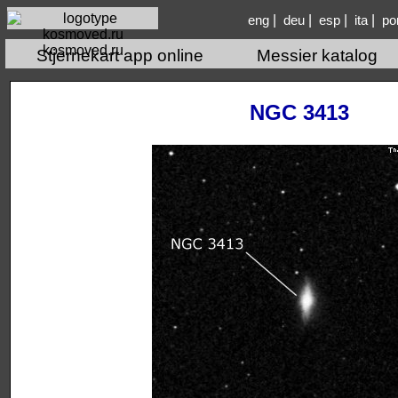
|
|
|
|
eng
deu
esp
ita
po
kosmoved.ru
Stjernekart app online
Messier katalog
NGC 3413