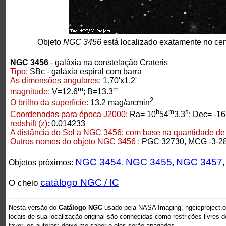
Objeto
NGC 3456
está localizado exatamente no ce
NGC 3456
- galáxia na constelação Crateris
Tipo:
SBc - galáxia espiral com barra
As dimensões angulares:
1.70'x1.2'
m
m
magnitude:
V=12.6
; B=13.3
2
O brilho da superfície:
13.2 mag/arcmin
h
m
s
Coordenadas para época J2000:
Ra= 10
54
3.3
; Dec= -16
redshift (z):
0.014233
A distância do Sol a NGC 3456:
com base na quantidade de r
Outros nomes do objeto NGC 3456 :
PGC 32730, MCG -3-28
NGC 3454
NGC 3455
NGC 3457
Objetos próximos:
,
,
catálogo NGC / IC
O cheio
Nesta versão do
Catálogo NGC
usado pela NASA Imaging, ngcicproject.o
locais de sua localização original são conhecidas como restrições livres 
favor, os autores: deixe-me saber e eles serão apagados.