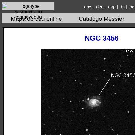
|
|
|
|
eng
deu
esp
ita
po
kosmoved.ru
Mapa do céu online
Catálogo Messier
NGC 3456