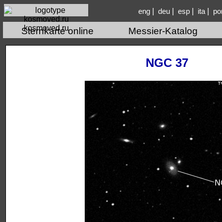
|
|
|
|
eng
deu
esp
ita
po
kosmoved.ru
Sternkarte online
Messier-Katalog
NGC 37