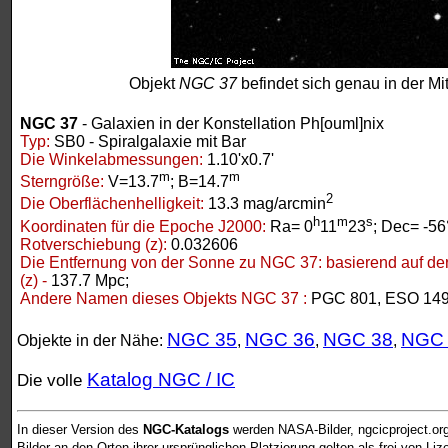
Objekt
NGC 37
befindet sich genau in der Mit
NGC 37
- Galaxien in der Konstellation Ph[ouml]nix
Typ:
SB0 - Spiralgalaxie mit Bar
Die Winkelabmessungen:
1.10'x0.7'
m
m
Sterngröße:
V=13.7
; B=14.7
2
Die Oberflächenhelligkeit:
13.3 mag/arcmin
h
m
s
Koordinaten für die Epoche J2000:
Ra= 0
11
23
; Dec= -56
Rotverschiebung (z):
0.032606
Die Entfernung von der Sonne zu NGC 37:
basierend auf de
(z) -
137.7 Mpc;
Andere Namen dieses Objekts NGC 37 :
PGC 801, ESO 149
NGC 35
NGC 36
NGC 38
NGC 
Objekte in der Nähe:
,
,
,
Katalog NGC / IC
Die volle
In dieser Version des
NGC-Katalogs
werden NASA-Bilder, ngcicproject.or
Bilder an den Orten ihrer ursprünglichen Platzierung gelten als frei von L