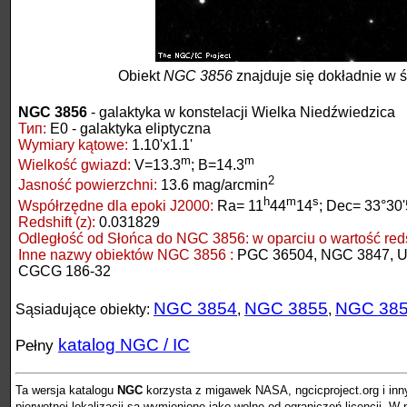
Obiekt
NGC 3856
znajduje się dokładnie w 
NGC 3856
- galaktyka w konstelacji Wielka Niedźwiedzica
Тип:
E0 - galaktyka eliptyczna
Wymiary kątowe:
1.10'x1.1'
m
m
Wielkość gwiazd:
V=13.3
; B=14.3
2
Jasność powierzchni:
13.6 mag/arcmin
h
m
s
Współrzędne dla epoki J2000:
Ra= 11
44
14
; Dec= 33°30'
Redshift (z):
0.031829
Odległość od Słońca do NGC 3856:
w oparciu o wartość redsh
Inne nazwy obiektów NGC 3856 :
PGC 36504, NGC 3847, U
CGCG 186-32
NGC 3854
NGC 3855
NGC 38
Sąsiadujące obiekty:
,
,
katalog NGC / IC
Pełny
Ta wersja katalogu
NGC
korzysta z migawek NASA, ngcicproject.org i inn
pierwotnej lokalizacji są wymienione jako wolne od ograniczeń licencji. 