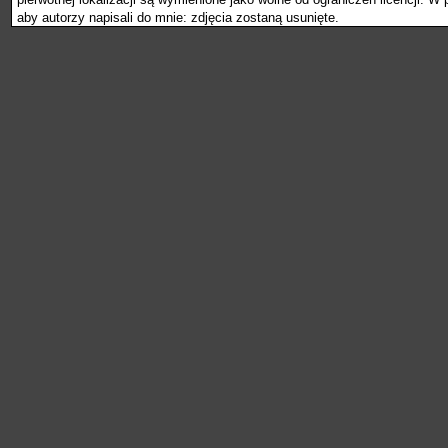
aby autorzy napisali do mnie: zdjęcia zostaną usunięte.