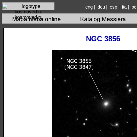
|
|
|
|
eng
deu
esp
ita
po
kosmoved.ru
Mapa nieba online
Katalog Messiera
NGC 3856