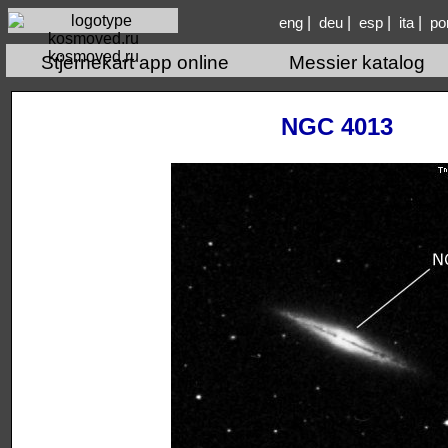
|
|
|
|
eng
deu
esp
ita
po
kosmoved.ru
Stjernekart app online
Messier katalog
NGC 4013