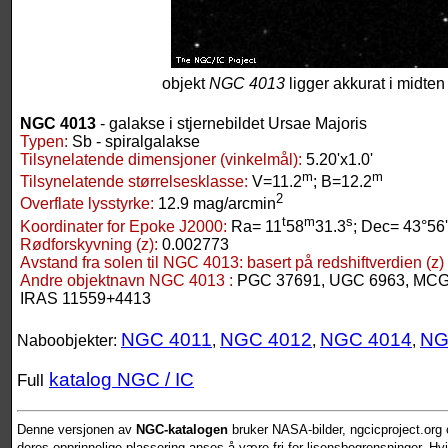
objekt
NGC 4013
ligger akkurat i midten 
NGC 4013
- galakse i stjernebildet Ursae Majoris
Typen:
Sb - spiralgalakse
Tilsynelatende dimensjoner (vinkelmål):
5.20'x1.0'
m
m
Tilsynelatende størrelsesklasse:
V=11.2
; B=12.2
2
Overflate lysstyrke:
12.9 mag/arcmin
t
m
s
Koordinater for Epoke J2000:
Ra= 11
58
31.3
; Dec= 43°56
Rødforskyvning (z):
0.002773
Avstand fra solen til NGC 4013:
basert på redshiftverdien (z)
Andre objektnavn NGC 4013 :
PGC 37691, UGC 6963, MCG 
IRAS 11559+4413
NGC 4011
NGC 4012
NGC 4014
NG
Naboobjekter:
,
,
,
katalog NGC / IC
Full
Denne versjonen av
NGC-katalogen
bruker NASA-bilder, ngcicproject.org o
deres opprinnelige plassering anses å være fri for lisensbegrensninger. Hvis