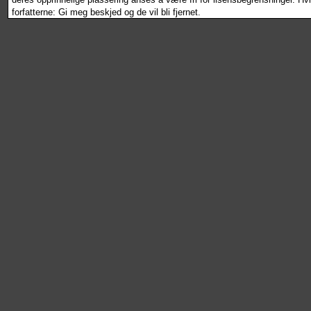
forfatterne: Gi meg beskjed og de vil bli fjernet.