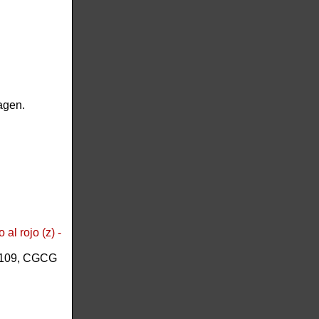
agen.
al rojo (z) -
-109, CGCG