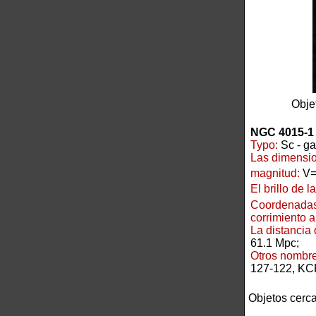
Obje
NGC 4015-1
Typo:
Sc - ga
Las dimensio
magnitud:
V=
El brillo de l
Coordenadas
corrimiento al
La distancia
61.1 Mpc;
Otros nombre
127-122, KC
Objetos cerc