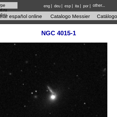
other...
|
|
|
|
|
eng
deu
esp
ita
por
d.ru
lar español online
Catalogo Messier
Catálogo
NGC 4015-1