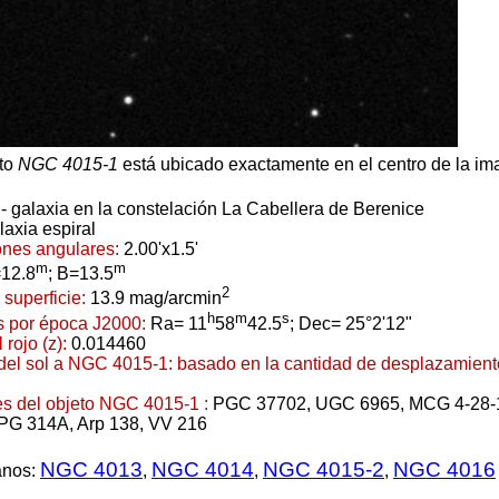
to
NGC 4015-1
está ubicado exactamente en el centro de la im
- galaxia en la constelación La Cabellera de Berenice
laxia espiral
nes angulares:
2.00'x1.5'
m
m
12.8
; B=13.5
2
a superficie:
13.9 mag/arcmin
h
m
s
 por época J2000:
Ra= 11
58
42.5
; Dec= 25°2'12"
 rojo (z):
0.014460
 del sol a NGC 4015-1:
basado en la cantidad de desplazamiento 
s del objeto NGC 4015-1 :
PGC 37702, UGC 6965, MCG 4-28
PG 314A, Arp 138, VV 216
NGC 4013
NGC 4014
NGC 4015-2
NGC 4016
anos:
,
,
,