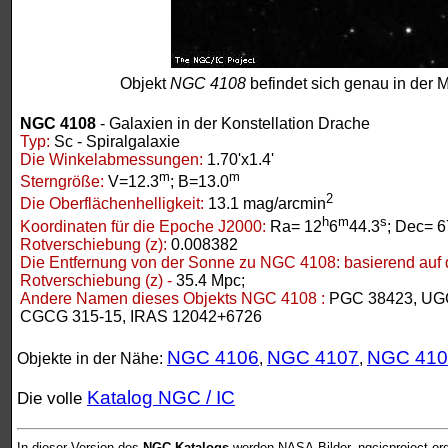
Objekt
NGC 4108
befindet sich genau in der M
NGC 4108
- Galaxien in der Konstellation Drache
Typ:
Sc - Spiralgalaxie
Die Winkelabmessungen:
1.70'x1.4'
m
m
Sterngröße:
V=12.3
; B=13.0
2
Die Oberflächenhelligkeit:
13.1 mag/arcmin
h
m
s
Koordinaten für die Epoche J2000:
Ra= 12
6
44.3
; Dec= 6
Rotverschiebung (z):
0.008382
Die Entfernung von der Sonne zu NGC 4108:
basierend auf 
Rotverschiebung (z) -
35.4 Mpc;
Andere Namen dieses Objekts NGC 4108 :
PGC 38423, UGC
CGCG 315-15, IRAS 12042+6726
NGC 4106
NGC 4107
NGC 41
Objekte in der Nähe:
,
,
Katalog NGC / IC
Die volle
In dieser Version des
NGC-Katalogs
werden NASA-Bilder, ngcicproject.or