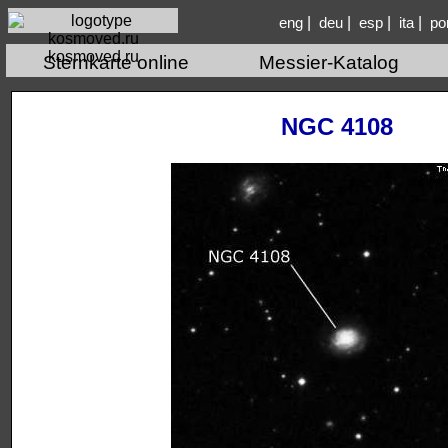
|
|
|
|
eng
deu
esp
ita
po
kosmoved.ru
Sternkarte online
Messier-Katalog
NGC 4108