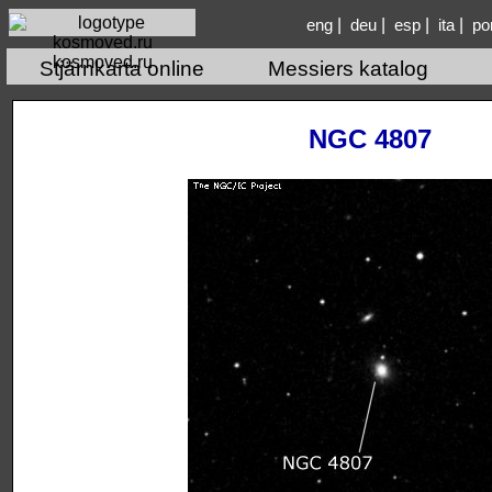
|
|
|
|
eng
deu
esp
ita
po
kosmoved.ru
Stjärnkarta online
Messiers katalog
NGC 4807