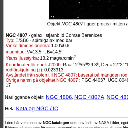
Objekt
NGC 4807
ligger precis i mitten 
NGC 4807
- galax i stjärnbild Comae Berenices
Typ:
E/SB0 - spiralgalax med bar
Vinkeldimensionerna:
1.00'x0.8'
m
m
magnitud:
V=13.5
; B=14.5
2
Ytans ljusstyrka:
13.2 mag/arcmin
h
m
s
Koordinater för epok J2000:
Ra= 12
55
29.3
; Dec= 27°31'
rödförskjutning (z):
0.023313
Avståndet från solen till NGC 4807:
baserat på mängden rödfö
Övriga namn på objektet NGC 4807 :
PGC 44037, UGC 8049
17
NGC 4806
NGC 4807A
NGC 48
Närliggande objekt:
,
,
Katalog NGC / IC
Hela
I den här versionen av
NGC-katalogen
som används av NASA-bilder, ngcic
Bilderna på platserna för deras ursprungliga placering hänvisas till som fr