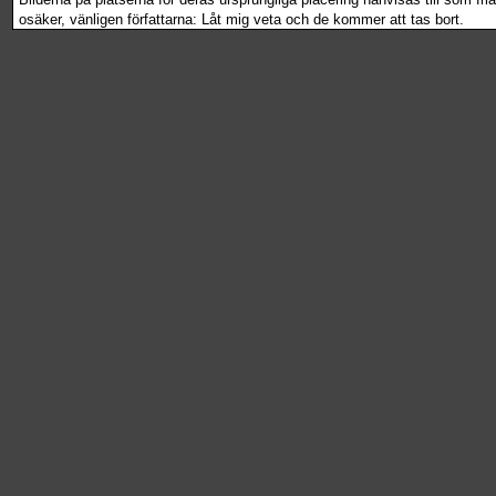
osäker, vänligen författarna: Låt mig veta och de kommer att tas bort.