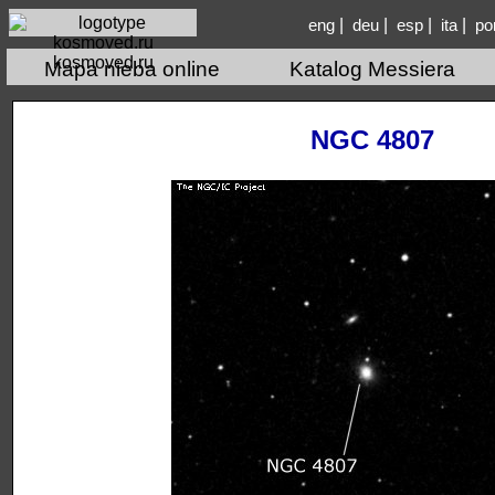
|
|
|
|
eng
deu
esp
ita
po
kosmoved.ru
Mapa nieba online
Katalog Messiera
NGC 4807