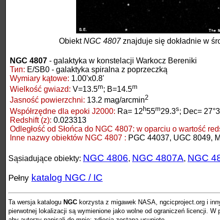
Obiekt
NGC 4807
znajduje się dokładnie w śr
NGC 4807
- galaktyka w konstelacji Warkocz Bereniki
Тип:
E/SB0 - galaktyka spiralna z poprzeczką
Wymiary kątowe:
1.00'x0.8'
m
m
Wielkość gwiazd:
V=13.5
; B=14.5
2
Jasność powierzchni:
13.2 mag/arcmin
h
m
s
Współrzędne dla epoki J2000:
Ra= 12
55
29.3
; Dec= 27°3
Redshift (z):
0.023313
Odległość od Słońca do NGC 4807:
w oparciu o wartość redsh
Inne nazwy obiektów NGC 4807 :
PGC 44037, UGC 8049, M
NGC 4806
NGC 4807A
NGC 4
Sąsiadujące obiekty:
,
,
katalog NGC / IC
Pełny
Ta wersja katalogu
NGC
korzysta z migawek NASA, ngcicproject.org i inn
pierwotnej lokalizacji są wymienione jako wolne od ograniczeń licencji. 
aby autorzy napisali do mnie: zdjęcia zostaną usunięte.