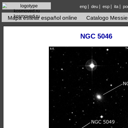
|
|
|
|
eng
deu
esp
ita
po
kosmoved.ru
Mapa estelar español online
Catalogo Messie
NGC 5046