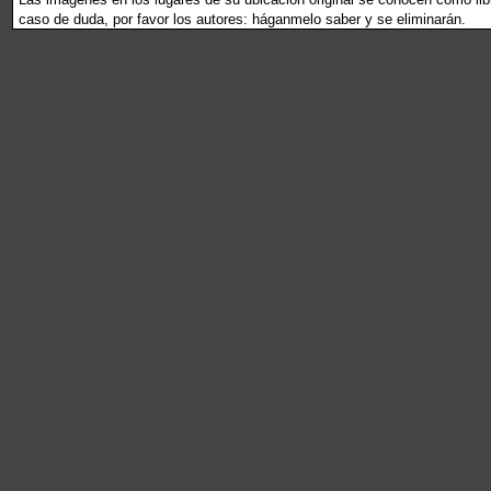
caso de duda, por favor los autores: háganmelo saber y se eliminarán.