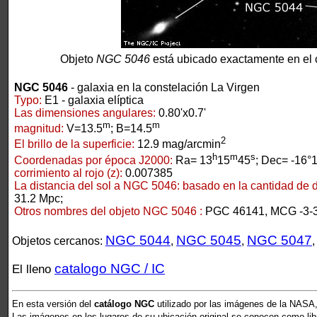
Objeto
NGC 5046
está ubicado exactamente en el 
NGC 5046
- galaxia en la constelación La Virgen
Typo:
E1 - galaxia elíptica
Las dimensiones angulares:
0.80'x0.7'
m
m
magnitud:
V=13.5
; B=14.5
2
El brillo de la superficie:
12.9 mag/arcmin
h
m
s
Coordenadas por época J2000:
Ra= 13
15
45
; Dec= -16°
corrimiento al rojo (z):
0.007385
La distancia del sol a NGC 5046:
basado en la cantidad de de
31.2 Mpc;
Otros nombres del objeto NGC 5046 :
PGC 46141, MCG -3-
NGC 5044
NGC 5045
NGC 5047
Objetos cercanos:
,
,
catalogo NGC / IC
El lleno
En esta versión del
catálogo NGC
utilizado por las imágenes de la NASA,
Las imágenes en los lugares de su ubicación original se conocen como libr