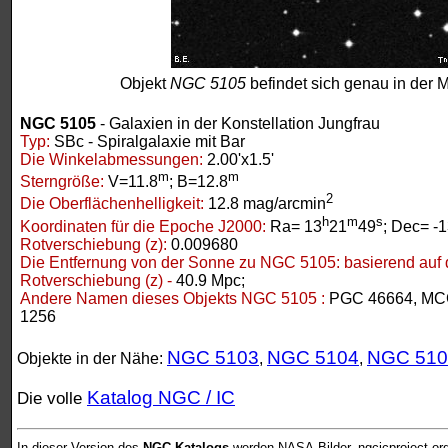
Objekt
NGC 5105
befindet sich genau in der M
NGC 5105
- Galaxien in der Konstellation Jungfrau
Typ:
SBc - Spiralgalaxie mit Bar
Die Winkelabmessungen:
2.00'x1.5'
m
m
Sterngröße:
V=11.8
; B=12.8
2
Die Oberflächenhelligkeit:
12.8 mag/arcmin
h
m
s
Koordinaten für die Epoche J2000:
Ra= 13
21
49
; Dec= -
Rotverschiebung (z):
0.009680
Die Entfernung von der Sonne zu NGC 5105:
basierend auf 
Rotverschiebung (z) -
40.9 Mpc;
Andere Namen dieses Objekts NGC 5105 :
PGC 46664, MCG
1256
NGC 5103
NGC 5104
NGC 510
Objekte in der Nähe:
,
,
Katalog NGC / IC
Die volle
In dieser Version des
NGC-Katalogs
werden NASA-Bilder, ngcicproject.or