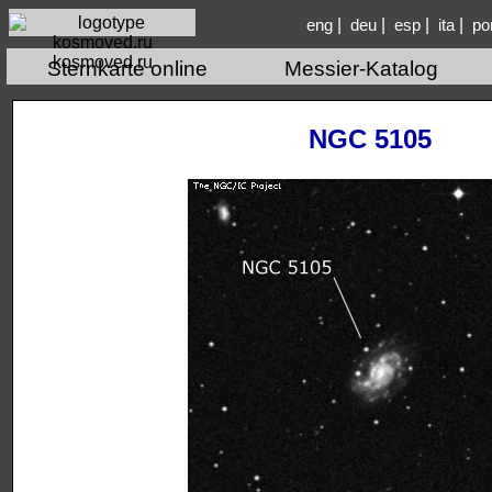
|
|
|
|
eng
deu
esp
ita
po
kosmoved.ru
Sternkarte online
Messier-Katalog
NGC 5105