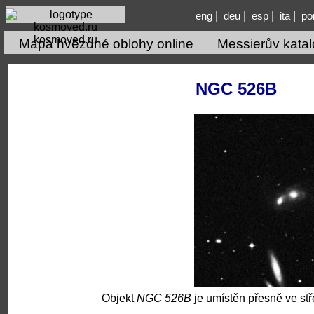
|
|
|
|
eng
deu
esp
ita
po
kosmoved.ru
Mapa hvězdné oblohy online
Messierův kata
NGC 526B
Objekt
NGC 526B
je umístěn přesně ve st