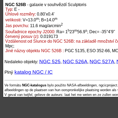
NGC 526B
- galaxie v souhvězdí Sculptoris
Typ:
E -
Úhlové rozměry:
0.80'x0.4'
m
m
velikosti:
V=13.0
; B=14.0
2
Jas povrchu:
11.6 mag/arcmin
h
m
s
Souřadnice epochy J2000:
Ra= 1
23
56.9
; Dec= -35°4'9"
červený posuv (z):
0.019173
Vzdálenost od Slunce do NGC 526B:
na základě množství č
Mpc;
Jiné názvy objektu NGC 526B :
PGC 5135, ESO 352-66, MC
NGC 525
NGC 526A
NGC 527A
Nedaleko objekty:
,
,
,
katalog NGC / IC
Plný
Ve formátu
NGC-katalogus
bylo použito NASA-afbeeldingen, ngcicproject
afbeeldingen op de plaatsen van hun oorspronkelijke plaatsing worden als vr
V geval van twijfel, gelieve de auteurs: laat het me weten en ze zullen wo