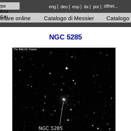
other...
|
|
|
|
|
eng
deu
esp
ita
por
d.ru
llare online
Catalogo di Messier
Catalogo
NGC 5285