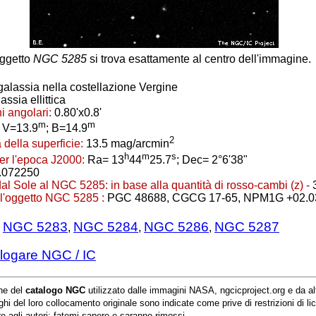
ggetto
NGC 5285
si trova esattamente al centro dell'immagine.
galassia nella costellazione Vergine
assia ellittica
i angolari:
0.80'x0.8'
m
m
V=13.9
; B=14.9
2
 della superficie:
13.5 mag/arcmin
h
m
s
er l'epoca J2000:
Ra= 13
44
25.7
; Dec= 2°6'38"
.072250
dal Sole al NGC 5285:
in base alla quantità di rosso-cambi (z) -
ell'oggetto NGC 5285 :
PGC 48688, CGCG 17-65, NPM1G +02.0
NGC 5283
NGC 5284
NGC 5286
NGC 5287
:
,
,
,
logare NGC / IC
ne del
catalogo NGC
utilizzato dalle immagini NASA, ngcicproject.org e da alt
hi del loro collocamento originale sono indicate come prive di restrizioni di li
re agli autori: fatemi sapere e saranno rimossi.