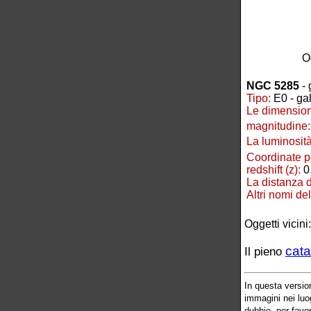
O
NGC 5285
- 
Tipo:
E0 - gal
Le dimension
magnitudine:
La luminosità
Coordinate p
redshift (z):
0
La distanza 
Altri nomi d
Oggetti vicini
cata
Il pieno
In questa versio
immagini nei luog
dubbio, per favo