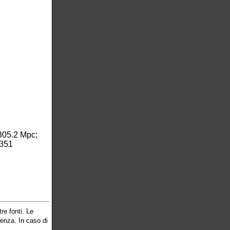
305.2 Mpc;
351
re fonti. Le
cenza. In caso di