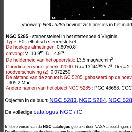
Voorwerp
NGC 5285
bevindt zich precies in het mid
NGC 5285
- sterrenstelsel in het sterrenbeeld Virginis
Type:
E0 - elliptisch sterrenstelsel
De hoekige afmetingen:
0.80'x0.8'
m
m
omvang:
V=13.9
; B=14.9
2
De helderheid van het oppervlak:
13.5 mag/arcmin
h
m
s
Coördinaten voor tijdperk J2000:
Ra= 13
44
25.7
; Dec= 2°
roodverschuiving (z):
0.072250
De afstand van de zon tot NGC 5285:
gebaseerd op de hoeve
-
305.2 Mpc;
Andere namen van het object NGC 5285 :
PGC 48688, CGC
NGC 5283
NGC 5284
NGC 52
Objecten in de buurt:
,
,
catalogus NGC / IC
De volledige
In deze versie van de
NGC-catalogus
gebruikt door NASA-afbeeldingen, n
De afbeeldingen op de plaatsen van hun oorspronkelijke plaatsing worden als