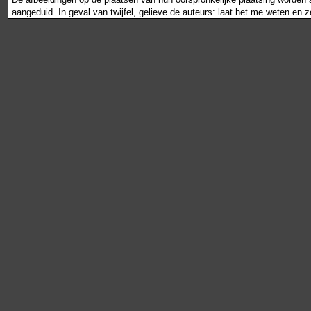
aangeduid. In geval van twijfel, gelieve de auteurs: laat het me weten en 