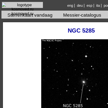
|
|
|
|
eng
deu
esp
ita
po
kosmoved.ru
Sterrenkaart vandaag
Messier-catalogus
NGC 5285