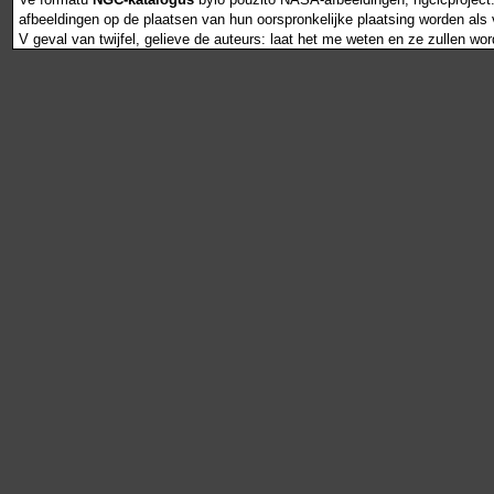
afbeeldingen op de plaatsen van hun oorspronkelijke plaatsing worden als vr
V geval van twijfel, gelieve de auteurs: laat het me weten en ze zullen wo