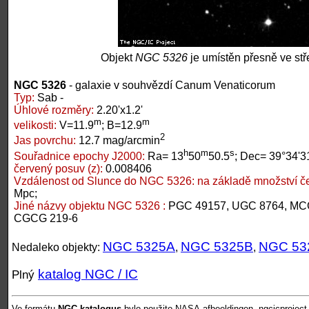
Objekt
NGC 5326
je umístěn přesně ve stř
NGC 5326
- galaxie v souhvězdí Canum Venaticorum
Typ:
Sab -
Úhlové rozměry:
2.20'x1.2'
m
m
velikosti:
V=11.9
; B=12.9
2
Jas povrchu:
12.7 mag/arcmin
h
m
s
Souřadnice epochy J2000:
Ra= 13
50
50.5
; Dec= 39°34'3
červený posuv (z):
0.008406
Vzdálenost od Slunce do NGC 5326:
na základě množství č
Mpc;
Jiné názvy objektu NGC 5326 :
PGC 49157, UGC 8764, MCG
CGCG 219-6
NGC 5325A
NGC 5325B
NGC 53
Nedaleko objekty:
,
,
katalog NGC / IC
Plný
Ve formátu
NGC-katalogus
bylo použito NASA-afbeeldingen, ngcicproject