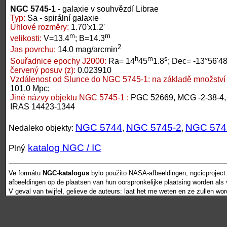
NGC 5745-1
- galaxie v souhvězdí Librae
Typ:
Sa - spirální galaxie
Úhlové rozměry:
1.70'x1.2'
m
m
velikosti:
V=13.4
; B=14.3
2
Jas povrchu:
14.0 mag/arcmin
h
m
s
Souřadnice epochy J2000:
Ra= 14
45
1.8
; Dec= -13°56'48
červený posuv (z):
0.023910
Vzdálenost od Slunce do NGC 5745-1:
na základě množství 
101.0 Mpc;
Jiné názvy objektu NGC 5745-1 :
PGC 52669, MCG -2-38-4,
IRAS 14423-1344
NGC 5744
NGC 5745-2
NGC 574
Nedaleko objekty:
,
,
katalog NGC / IC
Plný
Ve formátu
NGC-katalogus
bylo použito NASA-afbeeldingen, ngcicproject
afbeeldingen op de plaatsen van hun oorspronkelijke plaatsing worden als vr
V geval van twijfel, gelieve de auteurs: laat het me weten en ze zullen wo