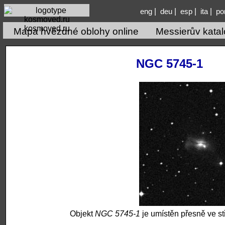
|
|
|
|
eng
deu
esp
ita
po
kosmoved.ru
Mapa hvězdné oblohy online
Messierův kata
NGC 5745-1
Objekt
NGC 5745-1
je umístěn přesně ve st