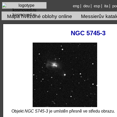
|
|
|
|
eng
deu
esp
ita
po
kosmoved.ru
Mapa hvězdné oblohy online
Messierův kata
NGC 5745-3
Objekt
NGC 5745-3
je umístěn přesně ve středu obrazu.