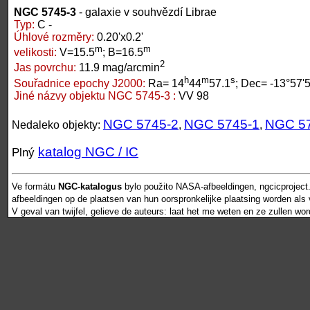
NGC 5745-3
- galaxie v souhvězdí Librae
Typ:
C -
Úhlové rozměry:
0.20'x0.2'
m
m
velikosti:
V=15.5
; B=16.5
2
Jas povrchu:
11.9 mag/arcmin
h
m
s
Souřadnice epochy J2000:
Ra= 14
44
57.1
; Dec= -13°57'
Jiné názvy objektu NGC 5745-3 :
VV 98
NGC 5745-2
NGC 5745-1
NGC 5
Nedaleko objekty:
,
,
katalog NGC / IC
Plný
Ve formátu
NGC-katalogus
bylo použito NASA-afbeeldingen, ngcicproject
afbeeldingen op de plaatsen van hun oorspronkelijke plaatsing worden als vr
V geval van twijfel, gelieve de auteurs: laat het me weten en ze zullen wo