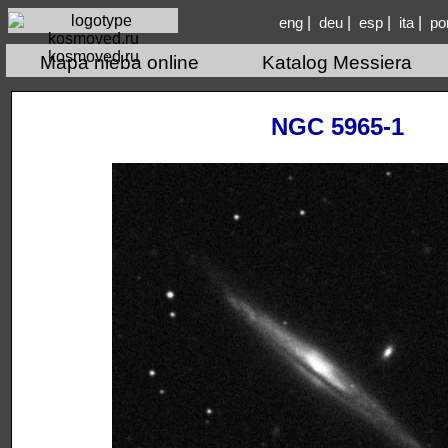
|
|
|
|
eng
deu
esp
ita
po
kosmoved.ru
Mapa nieba online
Katalog Messiera
NGC 5965-1