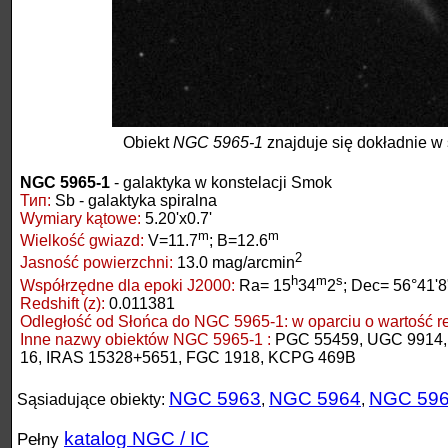
Obiekt
NGC 5965-1
znajduje się dokładnie w 
NGC 5965-1
- galaktyka w konstelacji Smok
Тип:
Sb - galaktyka spiralna
Wymiary kątowe:
5.20'x0.7'
m
m
Wielkość gwiazd:
V=11.7
; B=12.6
2
Jasność powierzchni:
13.0 mag/arcmin
h
m
s
Współrzędne dla epoki J2000:
Ra= 15
34
2
; Dec= 56°41'8
Redshift (z):
0.011381
Odległość od Słońca do NGC 5965-1:
w oparciu o wartość red
Inne nazwy obiektów NGC 5965-1 :
PGC 55459, UGC 9914,
16, IRAS 15328+5651, FGC 1918, KCPG 469B
NGC 5963
NGC 5964
NGC 596
Sąsiadujące obiekty:
,
,
katalog NGC / IC
Pełny