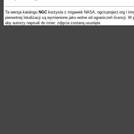
Ta wersja katalogu
NGC
korzysta z migawek NASA, ngcicproject.org i inn
pierwotnej lokalizacji są wymienione jako wolne od ograniczeń licencji. 
aby autorzy napisali do mnie: zdjęcia zostaną usunięte.