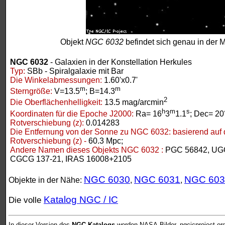
Objekt
NGC 6032
befindet sich genau in der M
NGC 6032
- Galaxien in der Konstellation Herkules
Typ:
SBb - Spiralgalaxie mit Bar
Die Winkelabmessungen:
1.60'x0.7'
m
m
Sterngröße:
V=13.5
; B=14.3
2
Die Oberflächenhelligkeit:
13.5 mag/arcmin
h
m
s
Koordinaten für die Epoche J2000:
Ra= 16
3
1.1
; Dec= 20
Rotverschiebung (z):
0.014283
Die Entfernung von der Sonne zu NGC 6032:
basierend auf 
Rotverschiebung (z) -
60.3 Mpc;
Andere Namen dieses Objekts NGC 6032 :
PGC 56842, UGC
CGCG 137-21, IRAS 16008+2105
NGC 6030
NGC 6031
NGC 603
Objekte in der Nähe:
,
,
Katalog NGC / IC
Die volle
In dieser Version des
NGC-Katalogs
werden NASA-Bilder, ngcicproject.or