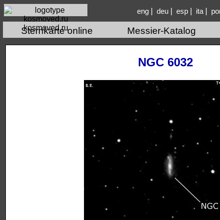
|
|
|
|
eng
deu
esp
ita
po
kosmoved.ru
Sternkarte online
Messier-Katalog
NGC 6032