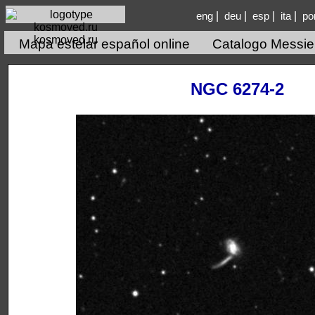
|
|
|
|
eng
deu
esp
ita
po
kosmoved.ru
Mapa estelar español online
Catalogo Messie
NGC 6274-2