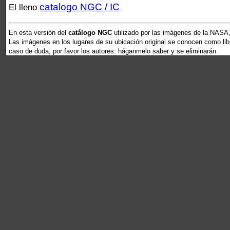
catalogo NGC / IC
El lleno
En esta versión del
catálogo NGC
utilizado por las imágenes de la NASA,
Las imágenes en los lugares de su ubicación original se conocen como libr
caso de duda, por favor los autores: háganmelo saber y se eliminarán.