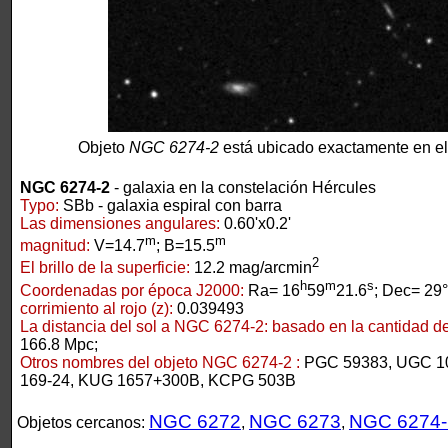
Objeto
NGC 6274-2
está ubicado exactamente en el
NGC 6274-2
- galaxia en la constelación Hércules
Typo:
SBb - galaxia espiral con barra
Las dimensiones angulares:
0.60'x0.2'
m
m
magnitud:
V=14.7
; B=15.5
2
El brillo de la superficie:
12.2 mag/arcmin
h
m
s
Coordenadas por época J2000:
Ra= 16
59
21.6
; Dec= 29
corrimiento al rojo (z):
0.039493
La distancia del sol a NGC 6274-2:
basado en la cantidad de 
166.8 Mpc;
Otros nombres del objeto NGC 6274-2 :
PGC 59383, UGC 1
169-24, KUG 1657+300B, KCPG 503B
NGC 6272
NGC 6273
NGC 6274-
Objetos cercanos:
,
,