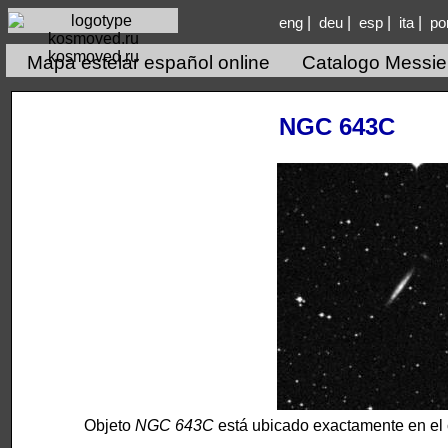
|
|
|
|
eng
deu
esp
ita
po
kosmoved.ru
Mapa estelar español online
Catalogo Messie
NGC 643C
Objeto
NGC 643C
está ubicado exactamente en el 