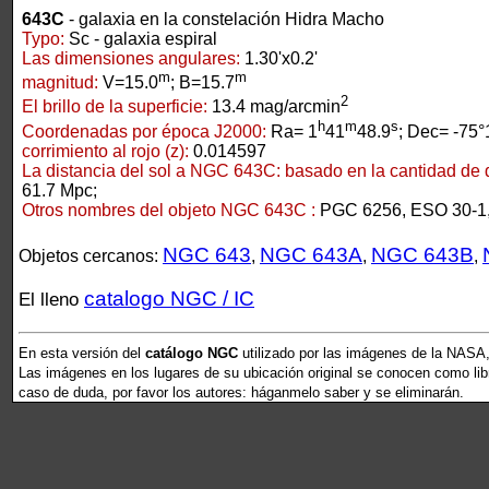
643C
- galaxia en la constelación Hidra Macho
Typo:
Sc - galaxia espiral
Las dimensiones angulares:
1.30'x0.2'
m
m
magnitud:
V=15.0
; B=15.7
2
El brillo de la superficie:
13.4 mag/arcmin
h
m
s
Coordenadas por época J2000:
Ra= 1
41
48.9
; Dec= -75°
corrimiento al rojo (z):
0.014597
La distancia del sol a NGC 643C:
basado en la cantidad de d
61.7 Mpc;
Otros nombres del objeto NGC 643C :
PGC 6256, ESO 30-1
NGC 643
NGC 643A
NGC 643B
Objetos cercanos:
,
,
,
catalogo NGC / IC
El lleno
En esta versión del
catálogo NGC
utilizado por las imágenes de la NASA,
Las imágenes en los lugares de su ubicación original se conocen como libr
caso de duda, por favor los autores: háganmelo saber y se eliminarán.