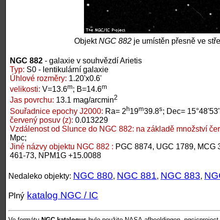
Objekt
NGC 882
je umístěn přesně ve stř
NGC 882
- galaxie v souhvězdí Arietis
Typ:
S0 - lentikulární galaxie
Úhlové rozměry:
1.20'x0.6'
m
m
velikosti:
V=13.6
; B=14.6
2
Jas povrchu:
13.1 mag/arcmin
h
m
s
Souřadnice epochy J2000:
Ra= 2
19
39.8
; Dec= 15°48'53
červený posuv (z):
0.013229
Vzdálenost od Slunce do NGC 882:
na základě množství če
Mpc;
Jiné názvy objektu NGC 882 :
PGC 8874, UGC 1789, MCG 
461-73, NPM1G +15.0088
NGC 880
NGC 881
NGC 883
NG
Nedaleko objekty:
,
,
,
katalog NGC / IC
Plný
Ve formátu
NGC-katalogus
bylo použito NASA-afbeeldingen, ngcicproject