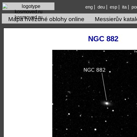
|
|
|
|
eng
deu
esp
ita
po
kosmoved.ru
Mapa hvězdné oblohy online
Messierův kata
NGC 882