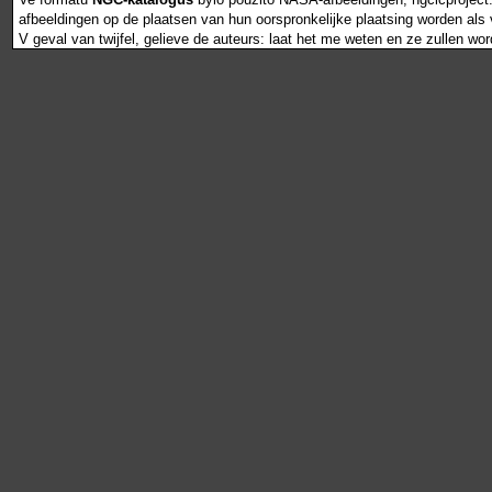
afbeeldingen op de plaatsen van hun oorspronkelijke plaatsing worden als vr
V geval van twijfel, gelieve de auteurs: laat het me weten en ze zullen wo