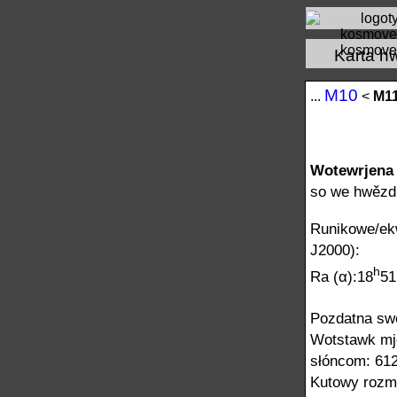
kosmove
Karta h
М10
...
<
М1
Wotewrjena
so we hwězdn
Runikowe/ekw
J2000):
h
Ra (α):18
51
Pozdatna swě
Wotstawk m
słóncom: 612
Kutowy rozmě