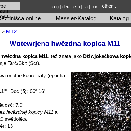
other...
|
|
|
|
|
eng
deu
esp
ita
por
d.ru
wězdnišća online
Messier-Katalog
Katalog
М12
1
>
...
Wotewrjena hwězdna kopica M11
 hwězdna kopica M11
, tež znata jako
Dźiwjokačkowa kopi
je Tarč/Škit (Sct).
atorialne koordinaty (epocha
m
.1
, Dec (δ):-06° 16'
m
tłosć: 7,0
jez
hwězdnej kopicy M11
a
0 swětłolěta
r: 13'