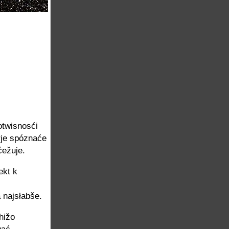
otwisnosći
rje spóznaće
ćežuje.
ekt k
 najsłabše.
hižo