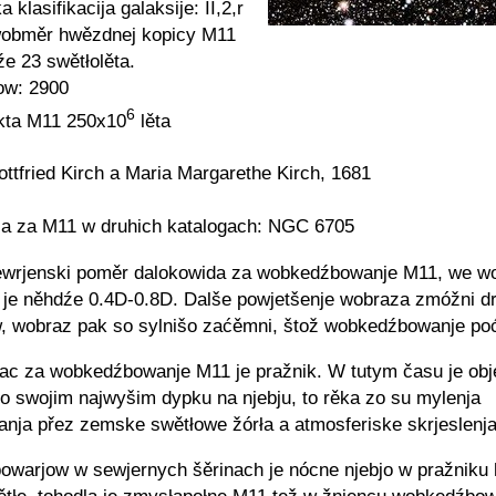
 klasifikacija galaksije: II,2,r
bměr hwězdnej kopicy M11
źe 23 swětłolěta.
ow: 2900
6
kta M11 250x10
lěta
ottfried Kirch a Maria Margarethe Kirch, 1681
a za M11 w druhich katalogach: NGC 6705
ewrjenski poměr dalokowida za wobkedźbowanje M11, we w
, je něhdźe 0.4D-0.8D. Dalše powjetšenje wobraza zmóžni d
w, wobraz pak so sylnišo zaćěmni, štož wobkedźbowanje po
ac za wobkedźbowanje M11 je pražnik. W tutym času je obj
ko swojim najwyšim dypku na njebju, to rěka zo su mylenja
ja přez zemske swětłowe žórła a atmosferiske skrjeslenja
warjow w sewjernych šěrinach je nócne njebjo w pražniku 