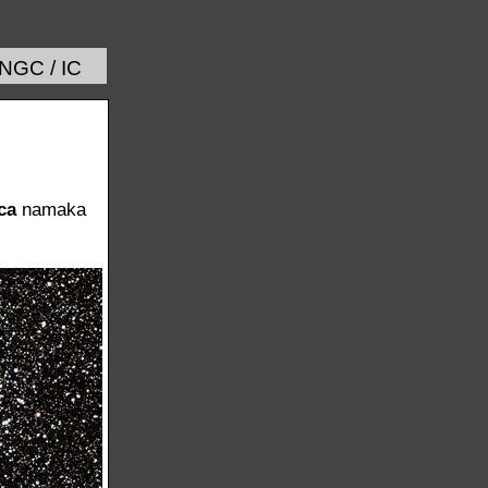
 NGC / IC
ca
namaka