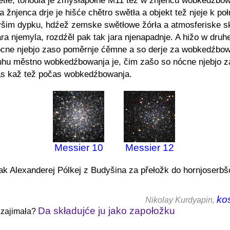
tłe, tohodla je zmysłapołne M11 tež w žnjencu wobkedźbo
a žnjenca drje je hišće chětro swětła a objekt tež njeje k po
šim dypku, hdźež zemske swětłowe žórła a atmosferiske sk
ra njemyla, rozdźěl pak tak jara njenapadnje. A hižo w druhe
ócne njebjo zaso poměrnje ćěmne a so derje za wobkedźbow
uhu městno wobkedźbowanja je, čim zašo so nócne njebjo 
as kaž tež počas wobkedźbowanja.
Мessier 10
Мessier 12
k Alexanderej Pólkej z Budyšina za přełožk do hornjoserbš
ko
Nikolay Kurdyapin,
Da składujće ju jako zapołožku
a zajimała?