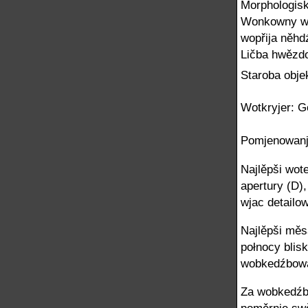
Morphologiska
Wonkowny wo
wopřija něhd
Ličba hwězd
Staroba obje
Wotkryjer: G
Pomjenowanj
Najlěpši wot
apertury (D)
wjac detailo
Najlěpši měs
połnocy blis
wobkedźbowan
Za wobkedźbo