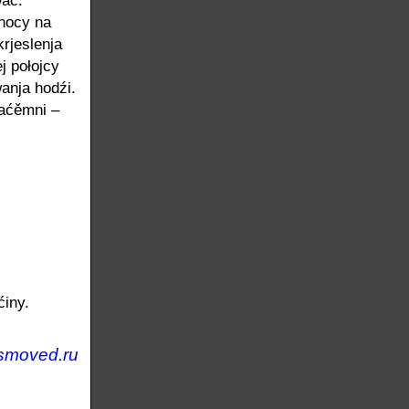
wać.
łnocy na
rjeslenja
j połojcy
anja hodźi.
zaćěmni –
ćiny.
smoved.ru