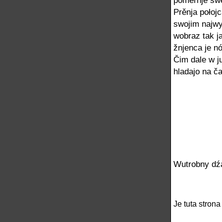
poměrnje swě
Prěnja połojc
swojim najwy
wobraz tak ja
žnjenca je n
Čim dale w j
hladajo na č
Wutrobny dźa
Je tuta stron