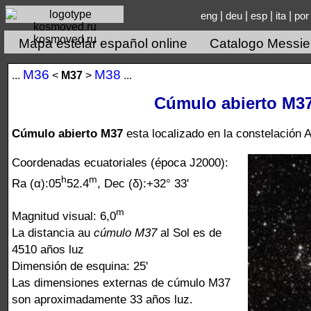
|
|
|
|
eng
deu
esp
ita
por
kosmoved.ru
Mapa estelar español online
Catalogo Messie
М36
М38
...
<
М37
>
...
Cúmulo abierto M3
Cúmulo abierto M37
esta localizado en la constelación A
Coordenadas ecuatoriales (época J2000):
h
m
Ra (α):05
52.4
, Dec (δ):+32° 33'
m
Magnitud visual: 6,0
La distancia au
cúmulo M37
al Sol es de
4510 años luz
Dimensión de esquina: 25'
Las dimensiones externas de cúmulo M37
son aproximadamente 33 años luz.