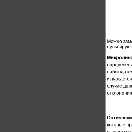
Можно заме
пульсирую
Микролин
определени
наблюдател
искажается
случае дво
отклонения
Оптическ
которые пр
угловом ра