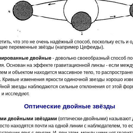
тить, что это не очень надёжный способ, поскольку есть и 
щие переменные звёзды (например Цефеиды).
зированные двойные
- довольно своеобразный способ по
я. Основан на эффекте гравитационной линзы - если межд
ем и объектом находится массивное тело, то распростране
. Кривые изменения яркости одиночной звезды хорошо изве
йной звезды наблюдаются сильные отклонения от этой форм
 и исследуют.
Оптические двойные звёзды
ими двойными звёздами
(оптически-двойными) называют 
осто находятся почти на одной линии с наблюдателем, то е
сстоянии друг с другом. И, при этом, между ними нет грави