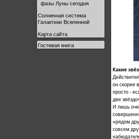
фазы Луны сегодня
-
Солнечная система
Галактики Вселенной
Карта сайта
Гостевая книга
Какие звё
Действител
он скорее в
просто - е
две звёздоч
И лишь оче
совершенно
«рядом дру
совсем дру
набюдател