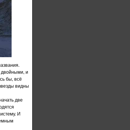
названия.
 двойными, и
сь бы, всё
 звезды видны
начать две
одятся
истему. И
земным