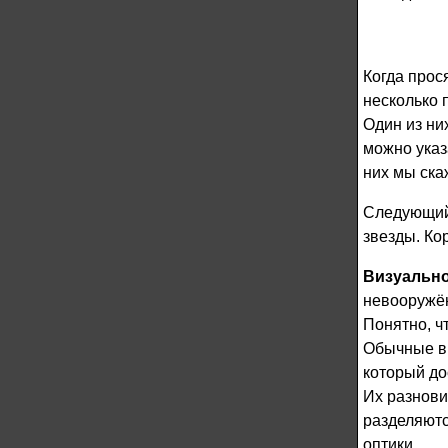
Когда прос
несколько 
Один из ни
можно указ
них мы ска
Следующий 
звезды. Ко
Визуальн
невооружён
Понятно, ч
Обычные ви
который до
Их разнови
разделяютс
оптики.