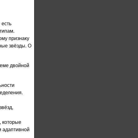
 есть
типам.
ому признаку
ные звёзды. О
теме двойной
ьности
еделения.
звёзд,
, которые
и адаптивной