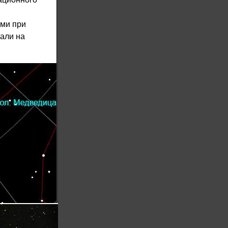
ыми при
пали на