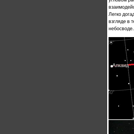
взаимодейс
Легко дога
взгляде в 
небосводе.