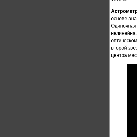
Астрометр
основе ана
Одиночная 
нелинейна.
оптическом
второй зве
центра мас