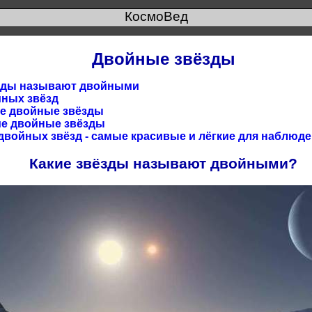
КосмоВед
Двойные звёзды
зды называют двойными
ных звёзд
е двойные звёзды
е двойные звёзды
войных звёзд - самые красивые и лёгкие для наблюд
Какие звёзды называют двойными?