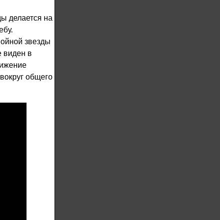
ды делается на
ебу.
войной звезды
е виден в
вижение
 вокруг общего