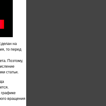
сделан на
я, то перед
ета. Поэтому,
числение
ки статьи.
да
ется.
 графике
ного вращения