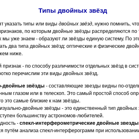
Типы двойных звёзд
ят указать типы или виды
двойных звёзд
, нужно помнить, что
признаков, по которым двойные звёзды распределяются по 
х мы уже знаем - образуют ли звёзды единую систему. По эт
ать два типа двойных звёзд: оптические и физические двой
жем ниже.
признак - по способу различимости отдельных звёзд в сис
ротко перечислим эти виды двойных звёзд.
о-двойные звёзды
- составляющие звезды видны по-отдел
ным глазом или в телескоп. Это самый простой способ опр
то это самые близкие к нам звёзды.
зуально-двойные звёзды - это единственный тип двойных 
ступен большинству астрономов-любителей.
дность -
спекл-интерферометрические двойные звезды
я путём анализа спекл-интерферограмм при использовани