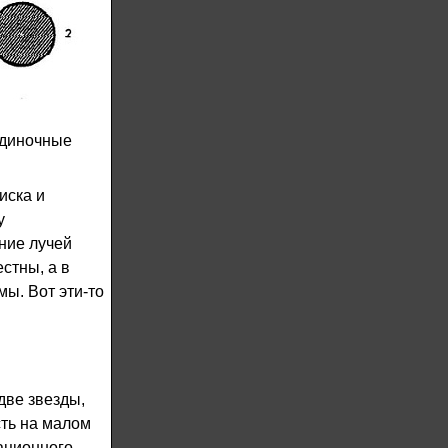
одиночные
иска и
у
ние лучей
стны, а в
ы. Вот эти-то
две звезды,
сть на малом
тационного