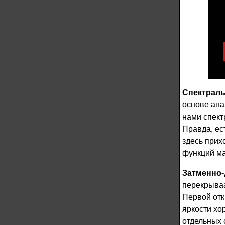
Спектраль
основе ана
нами спект
Правда, ес
здесь прих
функций ма
Затменно
перекрываа
Первой отк
яркости хо
отдельных 