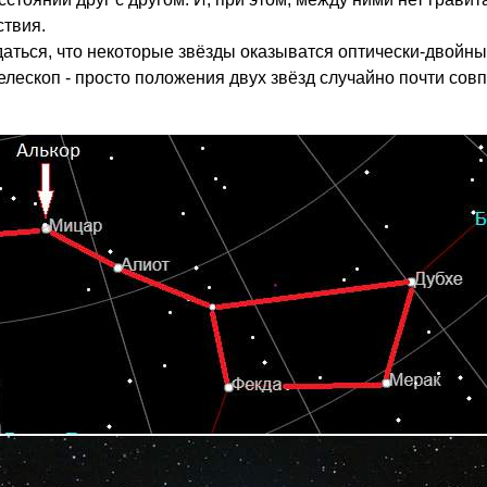
твия.
даться, что некоторые звёзды оказыватся оптически-двойн
телескоп - просто положения двух звёзд случайно почти сов