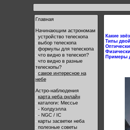
Главная
Начинающим астрономам
Какие звё
устройство телескопа
-
Типы двой
выбор телескопа
-
Оптически
формулы для телескопа
-
Физически
что видно в телескоп?
-
Примеры д
что видно в разные
-
телескопы?
самое интересное на
-
небе
Астро-наблюдения
карта неба онлайн
-
каталоги: Мессье
-
- Колдуэлла
-
- NGC / IC
-
карты засветки неба
-
полезные советы
-