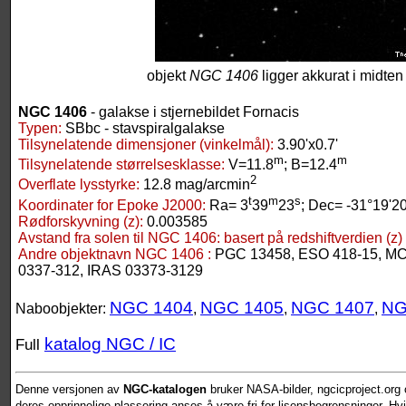
objekt
NGC 1406
ligger akkurat i midten 
NGC 1406
- galakse i stjernebildet Fornacis
Typen:
SBbc - stavspiralgalakse
Tilsynelatende dimensjoner (vinkelmål):
3.90'x0.7'
m
m
Tilsynelatende størrelsesklasse:
V=11.8
; B=12.4
2
Overflate lysstyrke:
12.8 mag/arcmin
t
m
s
Koordinater for Epoke J2000:
Ra= 3
39
23
; Dec= -31°19'2
Rødforskyvning (z):
0.003585
Avstand fra solen til NGC 1406:
basert på redshiftverdien (z)
Andre objektnavn NGC 1406 :
PGC 13458, ESO 418-15, MC
0337-312, IRAS 03373-3129
NGC 1404
NGC 1405
NGC 1407
NG
Naboobjekter:
,
,
,
katalog NGC / IC
Full
Denne versjonen av
NGC-katalogen
bruker NASA-bilder, ngcicproject.org o
deres opprinnelige plassering anses å være fri for lisensbegrensninger. Hvis