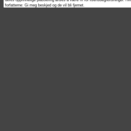
forfatterne: Gi meg beskjed og de vil bli fjernet.