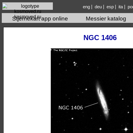
|
|
|
|
eng
deu
esp
ita
po
kosmoved.ru
Stjernekart app online
Messier katalog
NGC 1406