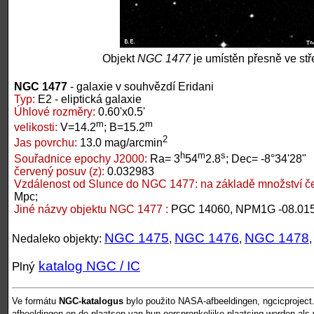
Objekt
NGC 1477
je umístěn přesně ve stř
NGC 1477
- galaxie v souhvězdí Eridani
Typ:
E2 - eliptická galaxie
Úhlové rozměry:
0.60'x0.5'
m
m
velikosti:
V=14.2
; B=15.2
2
Jas povrchu:
13.0 mag/arcmin
h
m
s
Souřadnice epochy J2000:
Ra= 3
54
2.8
; Dec= -8°34'28"
červený posuv (z):
0.032983
Vzdálenost od Slunce do NGC 1477:
na základě množství č
Mpc;
Jiné názvy objektu NGC 1477 :
PGC 14060, NPM1G -08.01
NGC 1475
NGC 1476
NGC 1478
Nedaleko objekty:
,
,
katalog NGC / IC
Plný
Ve formátu
NGC-katalogus
bylo použito NASA-afbeeldingen, ngcicproject
afbeeldingen op de plaatsen van hun oorspronkelijke plaatsing worden als vr