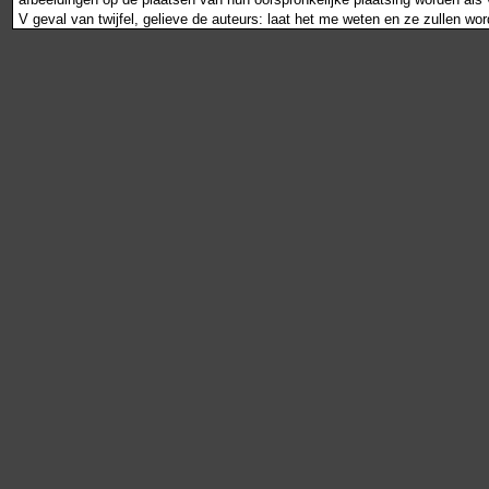
V geval van twijfel, gelieve de auteurs: laat het me weten en ze zullen wo