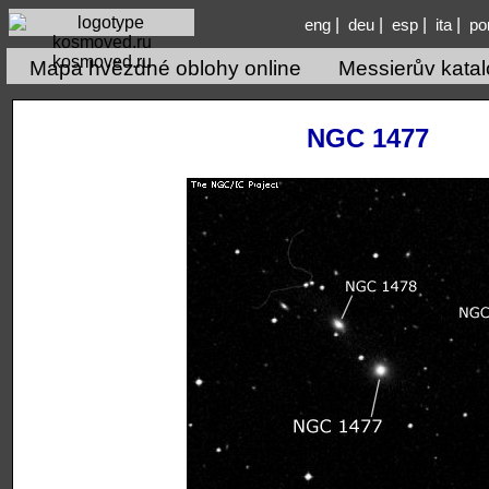
|
|
|
|
eng
deu
esp
ita
po
kosmoved.ru
Mapa hvězdné oblohy online
Messierův kata
NGC 1477