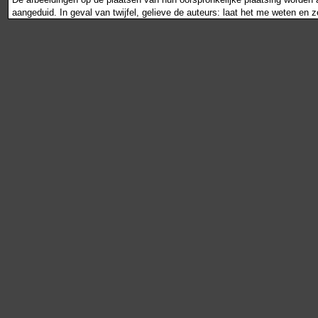
aangeduid. In geval van twijfel, gelieve de auteurs: laat het me weten en 