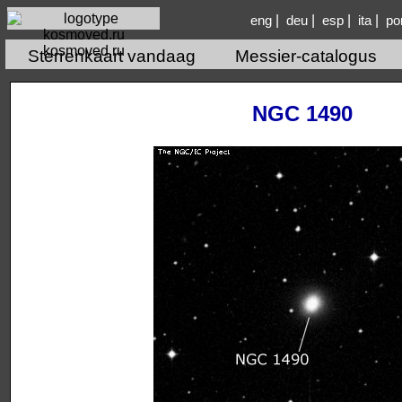
|
|
|
|
eng
deu
esp
ita
po
kosmoved.ru
Sterrenkaart vandaag
Messier-catalogus
NGC 1490