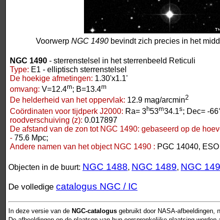
Voorwerp
NGC 1490
bevindt zich precies in het mid
NGC 1490
- sterrenstelsel in het sterrenbeeld Reticuli
Type:
E1 - elliptisch sterrenstelsel
De hoekige afmetingen:
1.30'x1.1'
m
m
omvang:
V=12.4
; B=13.4
2
De helderheid van het oppervlak:
12.9 mag/arcmin
h
m
s
Coördinaten voor tijdperk J2000:
Ra= 3
53
34.1
; Dec= -66
roodverschuiving (z):
0.017897
De afstand van de zon tot NGC 1490:
gebaseerd op de hoeve
-
75.6 Mpc;
Andere namen van het object NGC 1490 :
PGC 14040, ESO 
NGC 1488
NGC 1489
NGC 14
Objecten in de buurt:
,
,
catalogus NGC / IC
De volledige
In deze versie van de
NGC-catalogus
gebruikt door NASA-afbeeldingen, n
De afbeeldingen op de plaatsen van hun oorspronkelijke plaatsing worden als